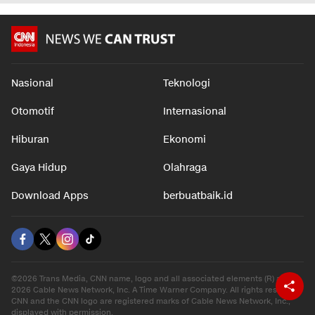
Nasional
Teknologi
Otomotif
Internasional
Hiburan
Ekonomi
Gaya Hidup
Olahraga
Download Apps
berbuatbaik.id
©2026 Trans Media, CNN name, logo and all associated elements (R) and ©
2026 Cable News Network, Inc. A Time Warner Company. All rights reserved.
CNN and the CNN logo are registered marks of Cable News Network, Inc.,
displayed with permission.