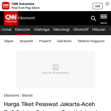
CNN Indonesia
Get
Find it on Play Store
Ekonomi
MENU
asional
Ekonomi
Olahraga
Teknologi
Otomotif
Hiburan
Taipan
Ekopedia
Properti
Gaji Bumn
Efisiensi Anggaran
Ekonomi
Bisnis
Harga Tiket Pesawat Jakarta-Aceh