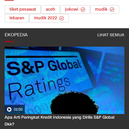
tiket pesawat
aceh
jokowi
mudik
lebaran
mudik 2022
EKOPEDIA
LIHAT SEMUA
01:50
Apa Arti Peringkat Kredit Indonesia yang Dirilis S&P Global
Dkk?