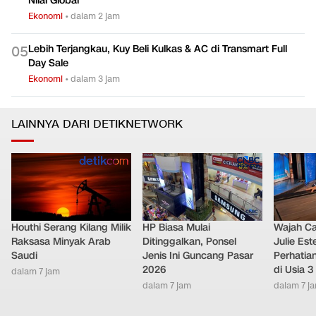
Nilai Global
Ekonomi
•
dalam 2 jam
Lebih Terjangkau, Kuy Beli Kulkas & AC di Transmart Full
0
5
Day Sale
Ekonomi
•
dalam 3 jam
LAINNYA DARI DETIKNETWORK
Houthi Serang Kilang Milik
HP Biasa Mulai
Wajah Ca
Raksasa Minyak Arab
Ditinggalkan, Ponsel
Julie Este
Saudi
Jenis Ini Guncang Pasar
Perhatian
2026
di Usia 3
dalam 7 jam
dalam 7 jam
dalam 7 j