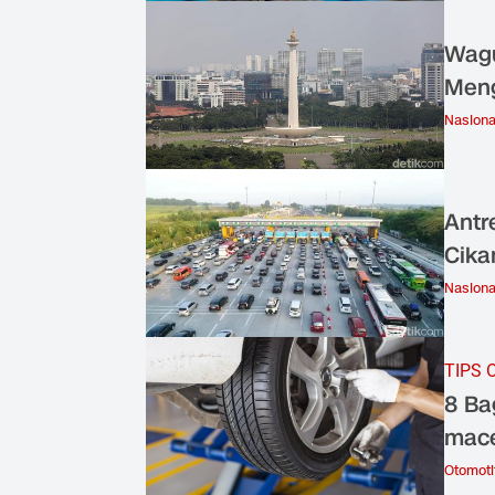
Wagu
Men
Nasiona
Antr
Cik
Nasiona
TIPS 
8 Ba
mace
Otomoti