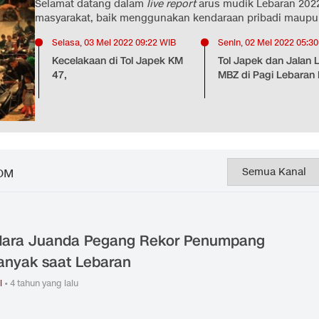
Selamat datang dalam
live report
arus mudik Lebaran 202
masyarakat, baik menggunakan kendaraan pribadi maup
Selasa, 03 Mei 2022 09:22 WIB
Senin, 02 Mei 2022 05:3
Kecelakaan di Tol Japek KM
Tol Japek dan Jalan 
47,
MBZ di Pagi Lebaran
OM
ara Juanda Pegang Rekor Penumpang
anyak saat Lebaran
i
•
4 tahun yang lalu