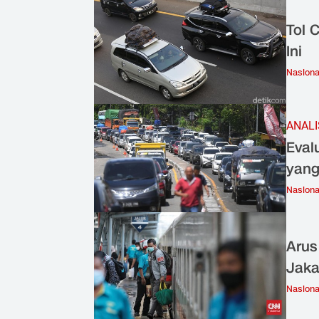
Tol 
Ini
Nasiona
ANALI
Eval
yang
Nasiona
Arus
Jaka
Nasiona