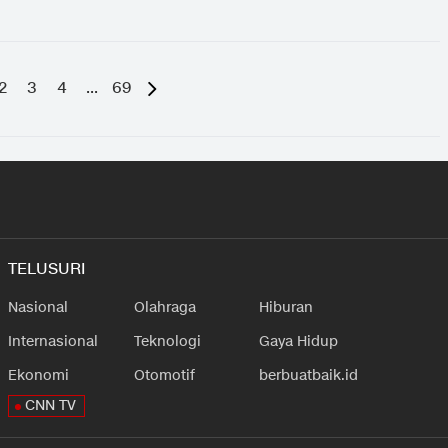
2
3
4
...
69
TELUSURI
Nasional
Olahraga
Hiburan
Internasional
Teknologi
Gaya Hidup
Ekonomi
Otomotif
berbuatbaik.id
CNN TV