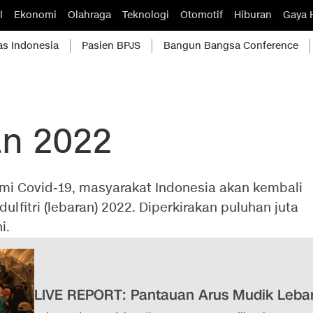
l
Ekonomi
Olahraga
Teknologi
Otomotif
Hiburan
Gaya 
as Indonesia
Pasien BPJS
Bangun Bangsa Conference
an 2022
mi Covid-19, masyarakat Indonesia akan kembali
lfitri (lebaran) 2022. Diperkirakan puluhan juta
i.
LIVE REPORT: Pantauan Arus Mudik Leba