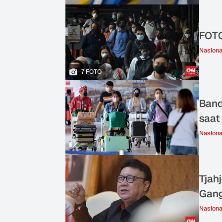
FOTO
Nasiona
7 FOTO
Band
saat
Nasiona
Tjah
Gang
Nasiona