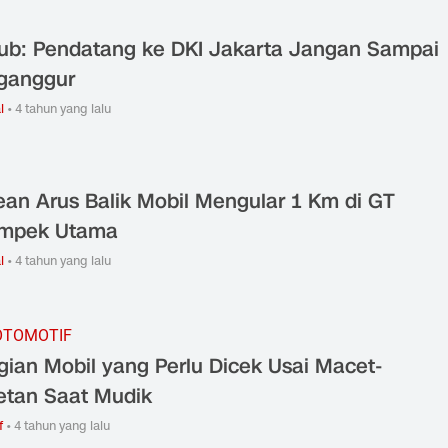
b: Pendatang ke DKI Jakarta Jangan Sampai
ganggur
l
•
4 tahun yang lalu
ean Arus Balik Mobil Mengular 1 Km di GT
ampek Utama
l
•
4 tahun yang lalu
OTOMOTIF
gian Mobil yang Perlu Dicek Usai Macet-
tan Saat Mudik
f
•
4 tahun yang lalu