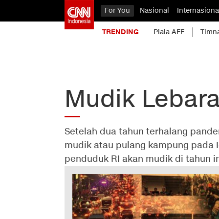
For You
Nasional
Internasiona
TRENDING
Piala AFF
Timn
Mudik Lebar
Setelah dua tahun terhalang pande
mudik atau pulang kampung pada Idu
penduduk RI akan mudik di tahun in