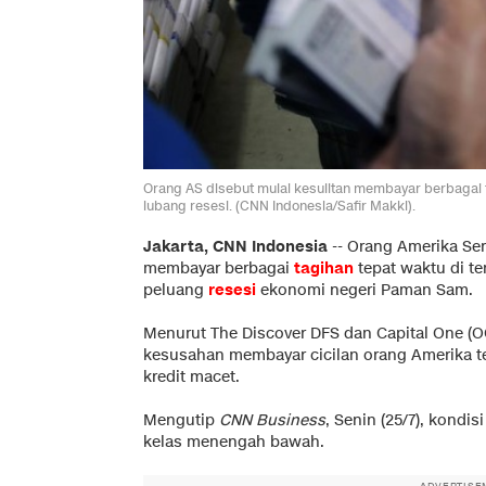
Orang AS disebut mulai kesulitan membayar berbagai 
lubang resesi. (CNN Indonesia/Safir Makki).
Jakarta, CNN Indonesia
--
Orang Amerika Seri
membayar berbagai
tagihan
tepat waktu di t
peluang
resesi
ekonomi negeri Paman Sam.
Menurut The Discover DFS dan Capital One (OC
kesusahan membayar cicilan orang Amerika te
kredit macet.
Mengutip
CNN Business
, Senin (25/7), kondi
kelas menengah bawah.
ADVERTISE