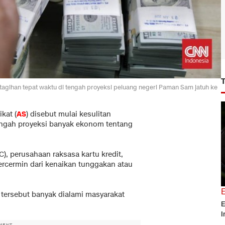
tagihan tepat waktu di tengah proyeksi peluang negeri Paman Sam jatuh ke
kat (
AS
) disebut mulai kesulitan
engah proyeksi banyak ekonom tentang
), perusahaan raksasa kartu kredit,
rcermin dari kenaikan tunggakan atau
si tersebut banyak dialami masyarakat
E
I
MENT