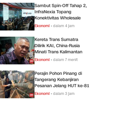
Sambut Spin-Off Tahap 2,
InfraNexia Topang
Konektivitas Wholesale
Ekonomi
•
dalam 4 jam
Kereta Trans Sumatra
Dilirik KAI, China-Rusia
Minati Trans Kalimantan
Ekonomi
•
dalam 7 menit
Perajin Pohon Pinang di
Tangerang Kebanjiran
Pesanan Jelang HUT ke-81
Ekonomi
•
dalam 3 jam