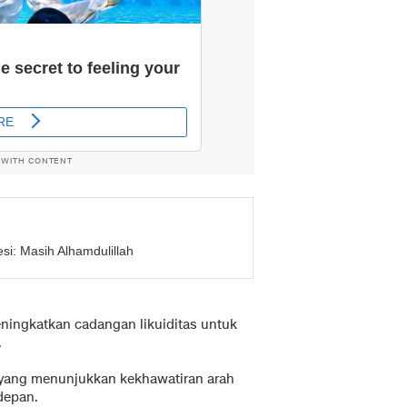
 WITH CONTENT
i: Masih Alhamdulillah
ningkatkan cadangan likuiditas untuk
.
n yang menunjukkan kekhawatiran arah
depan.