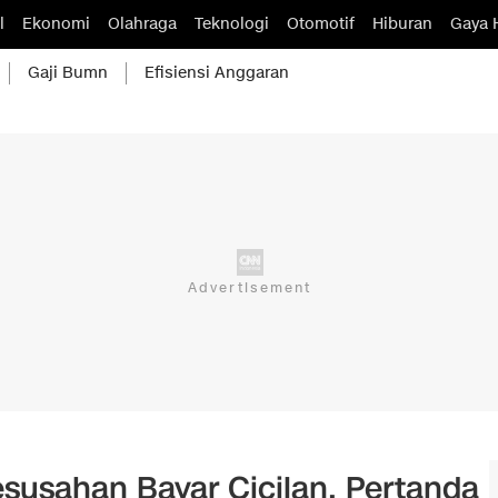
l
Ekonomi
Olahraga
Teknologi
Otomotif
Hiburan
Gaya 
Gaji Bumn
Efisiensi Anggaran
susahan Bayar Cicilan, Pertanda