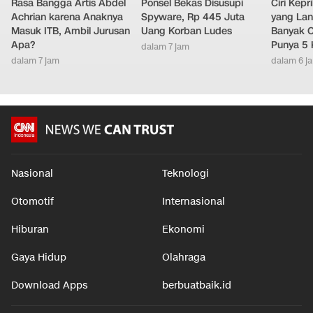
Rasa Bangga Artis Abdel
Ponsel Bekas Disusupi
Ciri Kep
Achrian karena Anaknya
Spyware, Rp 445 Juta
yang Lan
Masuk ITB, Ambil Jurusan
Uang Korban Ludes
Banyak O
Apa?
Punya 5 
dalam 7 jam
dalam 7 jam
dalam 6 j
Nasional
Teknologi
Otomotif
Internasional
Hiburan
Ekonomi
Gaya Hidup
Olahraga
Download Apps
berbuatbaik.id