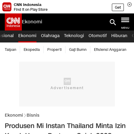
CNN Indonesia
Get
Find it on Play Store
Ekonomi
MENU
asional
Ekonomi
Olahraga
Teknologi
Otomotif
Hiburan
Taipan
Ekopedia
Properti
Gaji Bumn
Efisiensi Anggaran
Ekonomi
Bisnis
Produsen Mi Instan Thailand Minta Izin