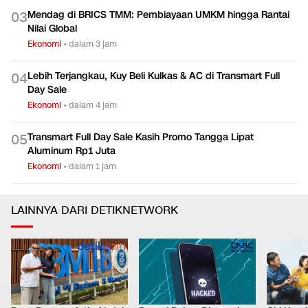
Mendag di BRICS TMM: Pembiayaan UMKM hingga Rantai
0
3
Nilai Global
Ekonomi
•
dalam 3 jam
Lebih Terjangkau, Kuy Beli Kulkas & AC di Transmart Full
0
4
Day Sale
Ekonomi
•
dalam 4 jam
Transmart Full Day Sale Kasih Promo Tangga Lipat
0
5
Aluminum Rp1 Juta
Ekonomi
•
dalam 1 jam
LAINNYA DARI DETIKNETWORK