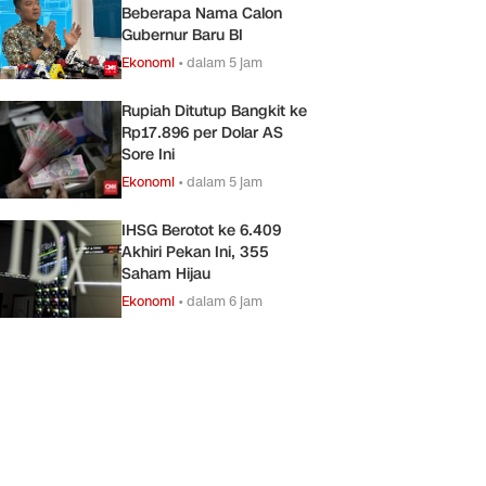
Beberapa Nama Calon
Gubernur Baru BI
Ekonomi
•
dalam 5 jam
Rupiah Ditutup Bangkit ke
Rp17.896 per Dolar AS
Sore Ini
Ekonomi
•
dalam 5 jam
IHSG Berotot ke 6.409
Akhiri Pekan Ini, 355
Saham Hijau
Ekonomi
•
dalam 6 jam