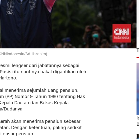
CNNIndonesia/Adi Ibrahim)
esmi lengser dari jabatannya sebagai
 Posisi itu nantinya bakal digantikan oleh
Hartono.
kal menerima sejumlah uang pensiun.
tah (PP) Nomor 9 Tahun 1980 tentang Hak
Kepala Daerah dan Bekas Kepala
da/Dudanya.
I
daerah akan menerima pensiun sebesar
B
atan. Dengan ketentuan, paling sedikit
i dasar pensiun.