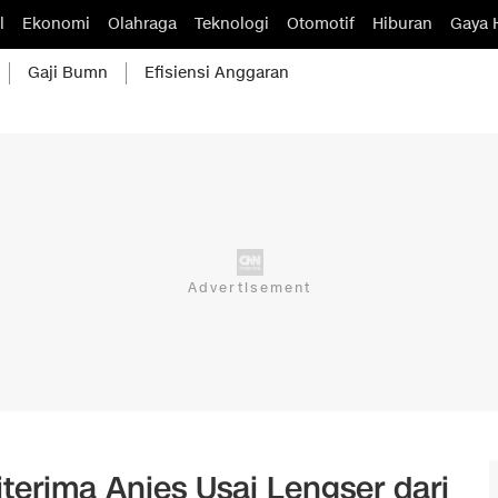
l
Ekonomi
Olahraga
Teknologi
Otomotif
Hiburan
Gaya 
Gaji Bumn
Efisiensi Anggaran
terima Anies Usai Lengser dari