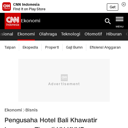
CNN Indonesia
Get
Find it on Play Store
Ekonomi
MENU
asional
Ekonomi
Olahraga
Teknologi
Otomotif
Hiburan
Taipan
Ekopedia
Properti
Gaji Bumn
Efisiensi Anggaran
Ekonomi
Bisnis
Pengusaha Hotel Bali Khawatir