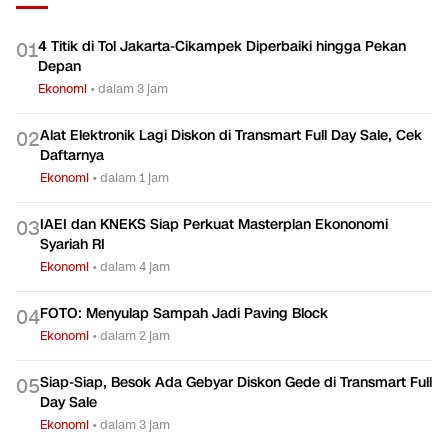
4 Titik di Tol Jakarta-Cikampek Diperbaiki hingga Pekan
0
1
Depan
Ekonomi
•
dalam 3 jam
Alat Elektronik Lagi Diskon di Transmart Full Day Sale, Cek
0
2
Daftarnya
Ekonomi
•
dalam 1 jam
IAEI dan KNEKS Siap Perkuat Masterplan Ekononomi
0
3
Syariah RI
Ekonomi
•
dalam 4 jam
FOTO: Menyulap Sampah Jadi Paving Block
0
4
Ekonomi
•
dalam 2 jam
Siap-Siap, Besok Ada Gebyar Diskon Gede di Transmart Full
0
5
Day Sale
Ekonomi
•
dalam 3 jam