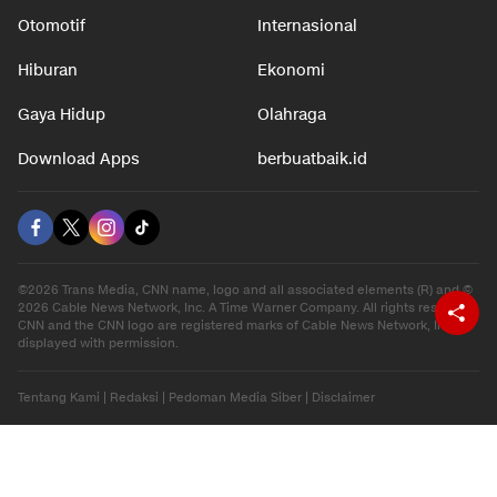
Otomotif
Internasional
Hiburan
Ekonomi
Gaya Hidup
Olahraga
Download Apps
berbuatbaik.id
©2026 Trans Media, CNN name, logo and all associated elements (R) and ©
2026 Cable News Network, Inc. A Time Warner Company. All rights reserved.
CNN and the CNN logo are registered marks of Cable News Network, Inc.,
displayed with permission.
Tentang Kami
|
Redaksi
|
Pedoman Media Siber
|
Disclaimer