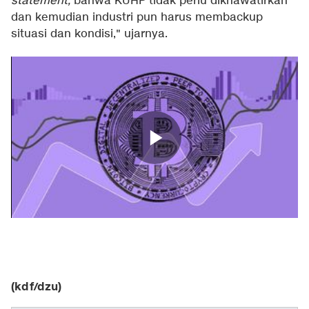
statement,
bahwa KUHP tidak perlu dikhawatirkan
dan kemudian industri pun harus membackup
situasi dan kondisi," ujarnya.
(kdf/dzu)