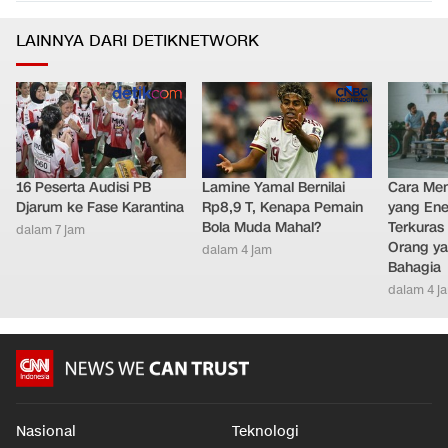
LAINNYA DARI DETIKNETWORK
16 Peserta Audisi PB
Lamine Yamal Bernilai
Cara Men
Djarum ke Fase Karantina
Rp8,9 T, Kenapa Pemain
yang Ene
Bola Muda Mahal?
Terkuras
dalam 7 jam
Orang ya
dalam 4 jam
Bahagia
dalam 4 j
Nasional
Teknologi