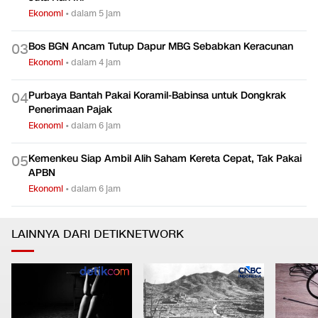
Ekonomi
•
dalam 5 jam
Bos BGN Ancam Tutup Dapur MBG Sebabkan Keracunan
0
3
Ekonomi
•
dalam 4 jam
Purbaya Bantah Pakai Koramil-Babinsa untuk Dongkrak
0
4
Penerimaan Pajak
Ekonomi
•
dalam 6 jam
Kemenkeu Siap Ambil Alih Saham Kereta Cepat, Tak Pakai
0
5
APBN
Ekonomi
•
dalam 6 jam
LAINNYA DARI DETIKNETWORK