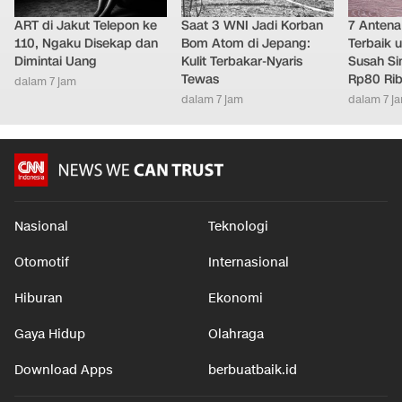
ART di Jakut Telepon ke
Saat 3 WNI Jadi Korban
7 Antena 
110, Ngaku Disekap dan
Bom Atom di Jepang:
Terbaik 
Dimintai Uang
Kulit Terbakar-Nyaris
Susah Sin
Tewas
Rp80 Rib
dalam 7 jam
dalam 7 jam
dalam 7 j
Nasional
Teknologi
Otomotif
Internasional
Hiburan
Ekonomi
Gaya Hidup
Olahraga
Download Apps
berbuatbaik.id