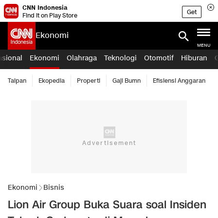
CNN Indonesia
Get
Find it on Play Store
Ekonomi
MENU
asional
Ekonomi
Olahraga
Teknologi
Otomotif
Hiburan
Taipan
Ekopedia
Properti
Gaji Bumn
Efisiensi Anggaran
Ekonomi
Bisnis
Lion Air Group Buka Suara soal Insiden