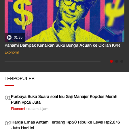
01:35
Pahami Dampak Kenaikan Suku Bunga Acuan ke Cicilan KPR
Ekonomi
TERPOPULER
Purbaya Buka Suara soal Isu Gaji Manajer Kopdes Merah
0
1
Putih Rp16 Juta
Ekonomi
•
dalam 4 jam
Harga Emas Antam Terbang Rp50 Ribu ke Level Rp2,676
0
2
Juta Hari Ini