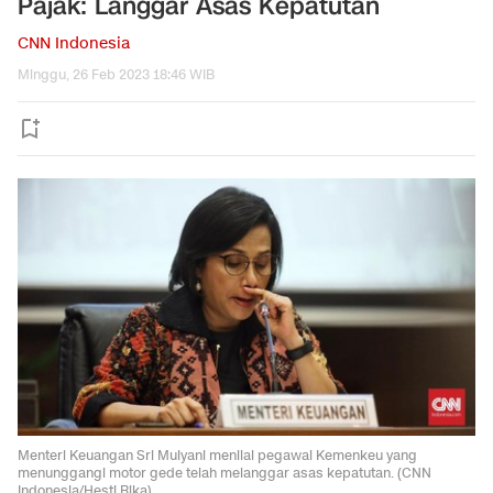
Pajak: Langgar Asas Kepatutan
CNN Indonesia
Minggu, 26 Feb 2023 18:46 WIB
Menteri Keuangan Sri Mulyani menilai pegawai Kemenkeu yang
menunggangi motor gede telah melanggar asas kepatutan. (CNN
Indonesia/Hesti Rika)