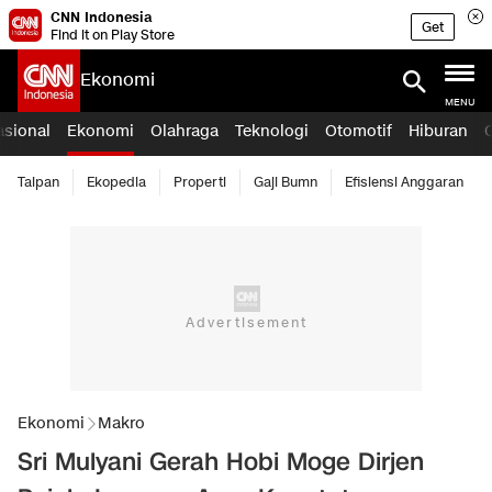
CNN Indonesia
Get
Find it on Play Store
Ekonomi
MENU
asional
Ekonomi
Olahraga
Teknologi
Otomotif
Hiburan
Taipan
Ekopedia
Properti
Gaji Bumn
Efisiensi Anggaran
Ekonomi
Makro
Sri Mulyani Gerah Hobi Moge Dirjen