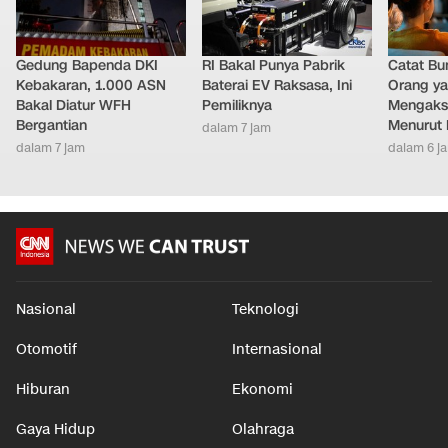
Gedung Bapenda DKI
RI Bakal Punya Pabrik
Catat Bun
Kebakaran, 1.000 ASN
Baterai EV Raksasa, Ini
Orang y
Bakal Diatur WFH
Pemiliknya
Mengakse
Bergantian
Menurut 
dalam 7 jam
dalam 7 jam
dalam 6 j
Nasional
Teknologi
Otomotif
Internasional
Hiburan
Ekonomi
Gaya Hidup
Olahraga