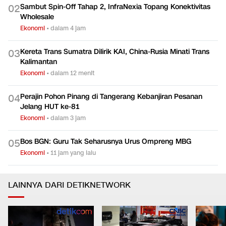
Sambut Spin-Off Tahap 2, InfraNexia Topang Konektivitas
0
2
Wholesale
Ekonomi
•
dalam 4 jam
Kereta Trans Sumatra Dilirik KAI, China-Rusia Minati Trans
0
3
Kalimantan
Ekonomi
•
dalam 12 menit
Perajin Pohon Pinang di Tangerang Kebanjiran Pesanan
0
4
Jelang HUT ke-81
Ekonomi
•
dalam 3 jam
Bos BGN: Guru Tak Seharusnya Urus Ompreng MBG
0
5
Ekonomi
•
11 jam yang lalu
LAINNYA DARI DETIKNETWORK