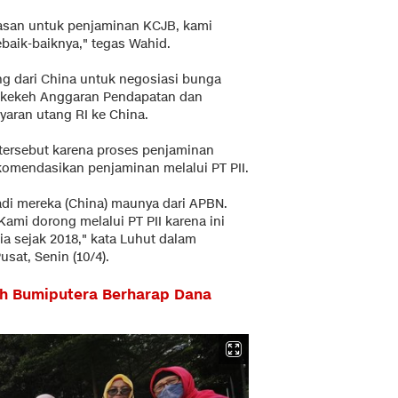
asan untuk penjaminan KCJB, kami
aik-baiknya," tegas Wahid.
ng dari China untuk negosiasi bunga
 kekeh Anggaran Pendapatan dan
aran utang RI ke China.
tersebut karena proses penjaminan
komendasikan penjaminan melalui PT PII.
di mereka (China) maunya dari APBN.
Kami dorong melalui PT PII karena ini
ia sejak 2018," kata Luhut dalam
sat, Senin (10/4).
ah Bumiputera Berharap Dana