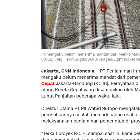
PII mengaku belum menerima mandat dari Menko Marve
(KCJB). (Algi Febri Sugita/SOPA Images/LightRocket vi
Jakarta, CNN Indonesia
--
PT Penjaminan Infra
mengaku belum menerima mandat dari pemer
Cepat
Jakarta-Bandung (KCJB). Pernyataan di
utang Kereta Cepat yang disampaikan oleh M
Luhut Panjaitan beberapa waktu lalu.
Direktur Utama PT PII Wahid Sutopo mengata
perusahaannya adalah menjadi badan usaha pe
melaksanakan penjaminan pemerintah di proye
"Terkait proyek KCJB, sampai saat ini kami 
dari pemerintah dalam melakukan penjaminan 