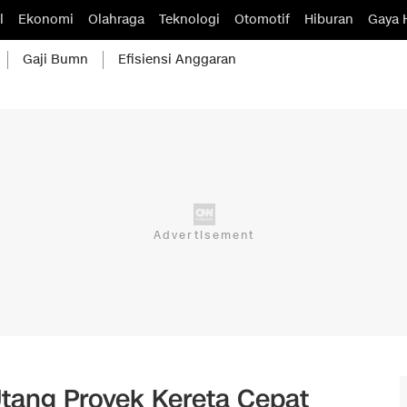
l
Ekonomi
Olahraga
Teknologi
Otomotif
Hiburan
Gaya 
Gaji Bumn
Efisiensi Anggaran
Utang Proyek Kereta Cepat