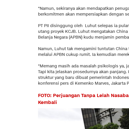
"Namun, sekiranya akan mendapatkan penug
berkomitmen akan mempersiapkan dengan seb
PT PII disinggung oleh Luhut selepas ia pula
utang proyek KCJB. Luhut mengatakan China
Belanja Negara (APBN) kudu menjamin pembay
Namun, Luhut tak mengamini tuntutan China 
melalui APBN cukup rumit. Ia kemudian mere
"Memang masih ada masalah psikologis ya, ja
Tapi kita jelaskan prosedurnya akan panjang. 
struktur yang baru dibuat pemerintah Indones
konferensi pers di Kemenko Marves, Jakarta Pu
FOTO: Perjuangan Tanpa Lelah Nasab
Kembali