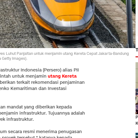
s Luhut Panjaitan untuk menjamin utang Kereta Cepat Jakarta-Bandung
a Getty Images).
struktur Indonesia (Persero) alias PII
intah untuk menjamin
utang
Kereta
berikan terkait rekomendasi penjaminan
enko Kemaritiman dan Investasi
kan mandat yang diberikan kepada
njamin infrastruktur. Tujuannya adalah
P
k infrastruktur.
K
belum secara resmi menerima penugasan
proyek tersebut," katanya kepada