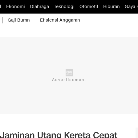
l
Ekonomi
Olahraga
Teknologi
Otomotif
Hiburan
Gaya 
Gaji Bumn
Efisiensi Anggaran
 Jaminan Utang Kereta Cepat