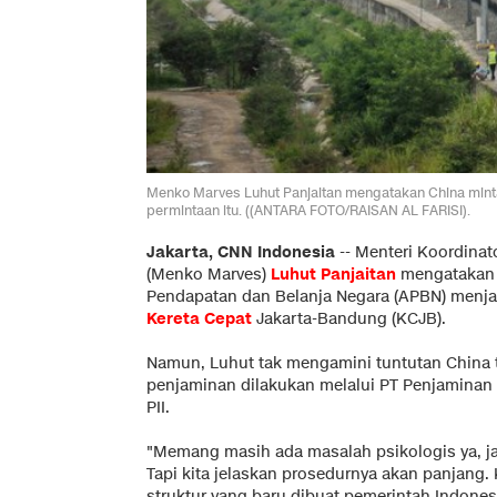
Menko Marves Luhut Panjaitan mengatakan China mint
permintaan itu. ((ANTARA FOTO/RAISAN AL FARISI).
Jakarta, CNN Indonesia
--
Menteri Koordinat
(Menko Marves)
Luhut Panjaitan
mengataka
Pendapatan dan Belanja Negara (APBN) menja
Kereta Cepat
Jakarta-Bandung (KCJB).
Namun, Luhut tak mengamini tuntutan China 
penjaminan dilakukan melalui PT Penjaminan In
PII.
"Memang masih ada masalah psikologis ya, ja
Tapi kita jelaskan prosedurnya akan panjang. 
struktur yang baru dibuat pemerintah Indones