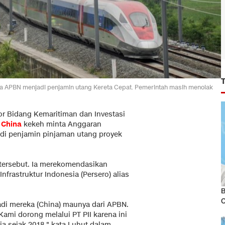
a APBN menjadi penjamin utang Kereta Cepat. Pemerintah masih menolak
or Bidang Kemaritiman dan Investasi
n
China
kekeh minta Anggaran
di penjamin pinjaman utang proyek
tersebut. Ia merekomendasikan
frastruktur Indonesia (Persero) alias
B
di mereka (China) maunya dari APBN.
Kami dorong melalui PT PII karena ini
ia sejak 2018," kata Luhut dalam