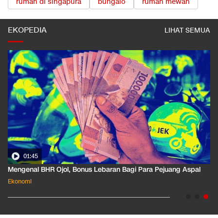
rumah di singapura
bungalo
rumah mewah
EKOPEDIA
LIHAT SEMUA
01:35
Pahami Dampak Kenaikan Suku Bunga Acuan ke Cicilan KPR
Ekonomi