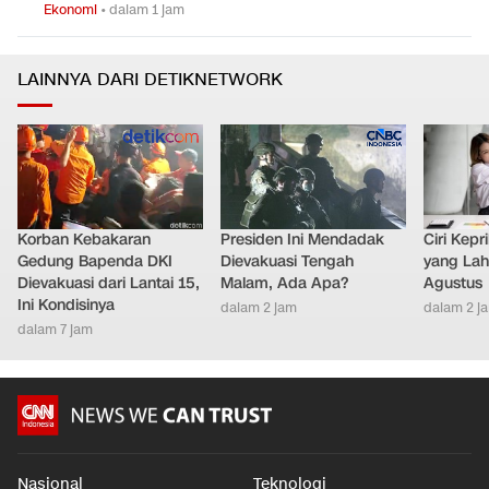
Ekonomi
•
dalam 1 jam
LAINNYA DARI DETIKNETWORK
Korban Kebakaran
Presiden Ini Mendadak
Ciri Kep
Gedung Bapenda DKI
Dievakuasi Tengah
yang Lahi
Dievakuasi dari Lantai 15,
Malam, Ada Apa?
Agustus
Ini Kondisinya
dalam 2 jam
dalam 2 j
dalam 7 jam
Nasional
Teknologi