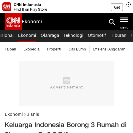
CNN Indonesia
Get
Find it on Play Store
Ekonomi
MENU
asional
Ekonomi
Olahraga
Teknologi
Otomotif
Hiburan
Taipan
Ekopedia
Properti
Gaji Bumn
Efisiensi Anggaran
Ekonomi
Bisnis
Keluarga Indonesia Borong 3 Rumah di