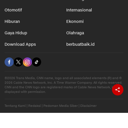
Otomotif
Internasional
Hiburan
Ekonomi
Gaya Hidup
Olahraga
Download Apps
berbuatbaik.id
©2026 Trans Media, CNN name, logo and all associated elements (R) and ©
2026 Cable News Network, Inc. A Time Warner Company. All rights reserved.
CNN and the CNN logo are registered marks of Cable News Network, Inc.,
displayed with permission.
Tentang Kami
|
Redaksi
|
Pedoman Media Siber
|
Disclaimer