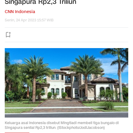
Singapura Rp2,3 Triliun
CNN Indonesia
Senin, 24 Apr 2023 15:57 WIB
Keluarga asal Indonesia disebut Mingtiadi membeli tiga bungalo di
Singapura senilai Rp2,3 triliun. (iStockphoto/JodiJacobson)