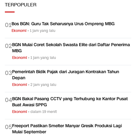
TERPOPULER
Bos BGN: Guru Tak Seharusnya Urus Ompreng MBG
0
1
Ekonomi
•
1 jam yang lalu
BGN Mulai Coret Sekolah Swasta Elite dari Daftar Penerima
0
2
MBG
Ekonomi
•
1 jam yang lalu
Pemerintah Bidik Pajak dari Juragan Kontrakan Tahun
0
3
Depan
Ekonomi
•
2 jam yang lalu
BGN Bakal Pasang CCTV yang Terhubung ke Kantor Pusat
0
4
Buat Awasi SPPG
Ekonomi
•
dalam 19 menit
Freeport Pastikan Smelter Manyar Gresik Produksi Lagi
0
5
Mulai September