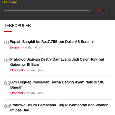
Ekonomi
TERPOPULER
Rupiah Bangkit ke Rp17.755 per Dolar AS Sore Ini
0
1
Ekonomi
•
dalam 6 jam
Prabowo Usulkan Destry Damayanti Jadi Calon Tunggal
0
2
Gubernur BI Baru
Ekonomi
•
dalam 3 jam
BPS Ungkap Penyebab Harga Daging Ayam Naik di 188
0
3
Daerah
Ekonomi
•
dalam 5 jam
Prabowo Belum Berencana Tunjuk Wamentan dan Wamen
0
4
Imipas Baru