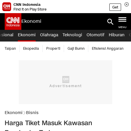
CNN Indonesia
Get
Find it on Play Store
Ekonomi
MENU
asional
Ekonomi
Olahraga
Teknologi
Otomotif
Hiburan
Taipan
Ekopedia
Properti
Gaji Bumn
Efisiensi Anggaran
Ekonomi
Bisnis
Harga Tiket Masuk Kawasan