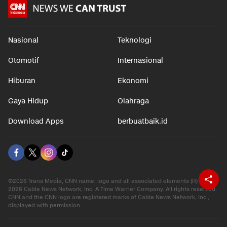
Nasional
Teknologi
Otomotif
Internasional
Hiburan
Ekonomi
Gaya Hidup
Olahraga
Download Apps
berbuatbaik.id
©2026 Trans Media, CNN name, logo and all associated elements (R) and ©
2026 Cable News Network, Inc. A Time Warner Company. All rights reserved.
CNN and the CNN logo are registered marks of Cable News Network, Inc.,
displayed with permission.