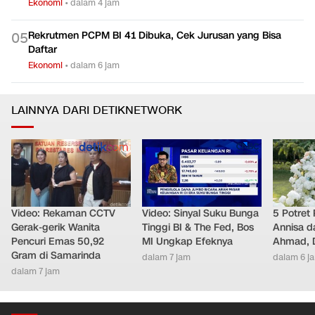
Ekonomi
•
dalam 4 jam
Rekrutmen PCPM BI 41 Dibuka, Cek Jurusan yang Bisa
0
5
Daftar
Ekonomi
•
dalam 6 jam
LAINNYA DARI DETIKNETWORK
Video: Rekaman CCTV
Video: Sinyal Suku Bunga
5 Potret
Gerak-gerik Wanita
Tinggi BI & The Fed, Bos
Annisa d
Pencuri Emas 50,92
MI Ungkap Efeknya
Ahmad, D
Gram di Samarinda
dalam 7 jam
dalam 6 j
dalam 7 jam