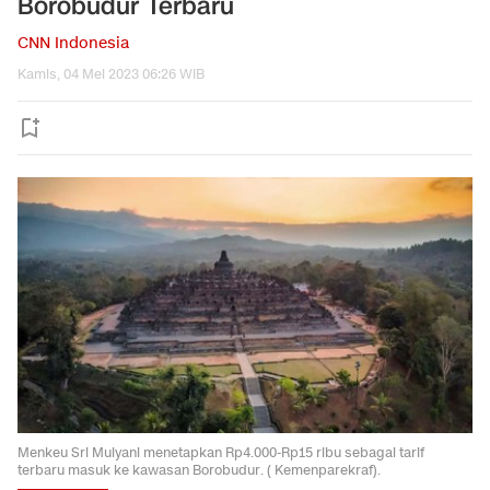
Borobudur Terbaru
CNN Indonesia
Kamis, 04 Mei 2023 06:26 WIB
Menkeu Sri Mulyani menetapkan Rp4.000-Rp15 ribu sebagai tarif
terbaru masuk ke kawasan Borobudur. ( Kemenparekraf).