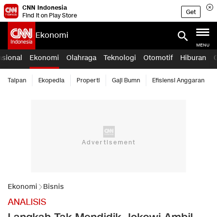
CNN Indonesia
Get
Find it on Play Store
Ekonomi
MENU
asional
Ekonomi
Olahraga
Teknologi
Otomotif
Hiburan
Taipan
Ekopedia
Properti
Gaji Bumn
Efisiensi Anggaran
Ekonomi
Bisnis
ANALISIS