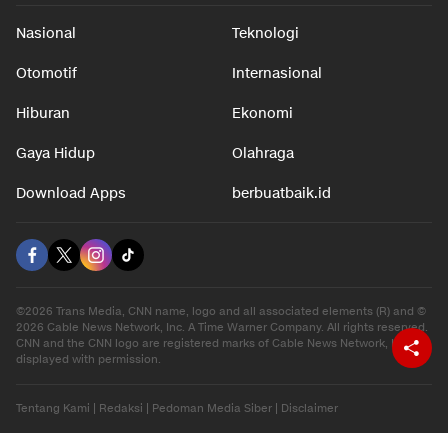
Nasional
Teknologi
Otomotif
Internasional
Hiburan
Ekonomi
Gaya Hidup
Olahraga
Download Apps
berbuatbaik.id
©2026 Trans Media, CNN name, logo and all associated elements (R) and ©
2026 Cable News Network, Inc. A Time Warner Company. All rights reserved.
CNN and the CNN logo are registered marks of Cable News Network, Inc.,
displayed with permission.
Tentang Kami
|
Redaksi
|
Pedoman Media Siber
|
Disclaimer