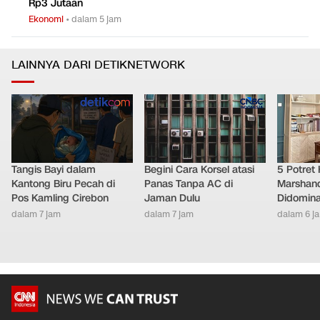
Rp3 Jutaan
Ekonomi
•
dalam 5 jam
LAINNYA DARI DETIKNETWORK
Tangis Bayi dalam
Begini Cara Korsel atasi
5 Potret
Kantong Biru Pecah di
Panas Tanpa AC di
Marshand
Pos Kamling Cirebon
Jaman Dulu
Didomina
dalam 7 jam
dalam 7 jam
dalam 6 j