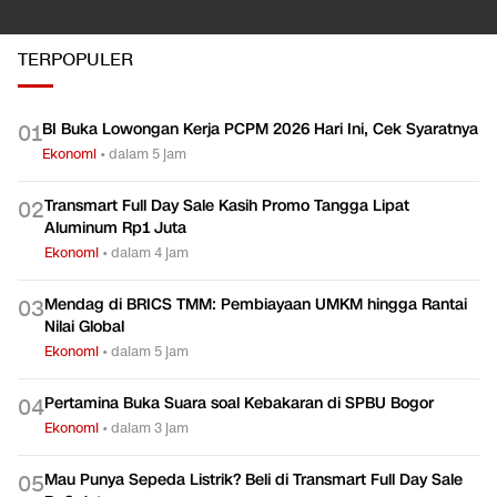
TERPOPULER
BI Buka Lowongan Kerja PCPM 2026 Hari Ini, Cek Syaratnya
0
1
Ekonomi
•
dalam 5 jam
Transmart Full Day Sale Kasih Promo Tangga Lipat
0
2
Aluminum Rp1 Juta
Ekonomi
•
dalam 4 jam
Mendag di BRICS TMM: Pembiayaan UMKM hingga Rantai
0
3
Nilai Global
Ekonomi
•
dalam 5 jam
Pertamina Buka Suara soal Kebakaran di SPBU Bogor
0
4
Ekonomi
•
dalam 3 jam
Mau Punya Sepeda Listrik? Beli di Transmart Full Day Sale
0
5