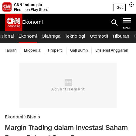
CNN Indonesia
Get
Find it on Play Store
Ekonomi
MENU
asional
Ekonomi
Olahraga
Teknologi
Otomotif
Hiburan
Taipan
Ekopedia
Properti
Gaji Bumn
Efisiensi Anggaran
Ekonomi
Bisnis
Margin Trading dalam Investasi Saham