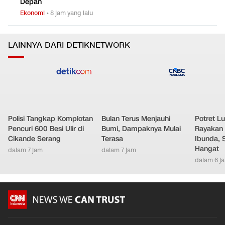
Depan
Ekonomi
•
8 jam yang lalu
LAINNYA DARI DETIKNETWORK
Polisi Tangkap Komplotan
Bulan Terus Menjauhi
Potret L
Pencuri 600 Besi Ulir di
Bumi, Dampaknya Mulai
Rayakan 
Cikande Serang
Terasa
Ibunda, 
Hangat
dalam 7 jam
dalam 7 jam
dalam 6 j