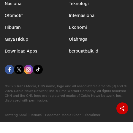
Nasional
Teknologi
Otomotif
Internasional
Hiburan
Ekonomi
Gaya Hidup
Olahraga
Download Apps
berbuatbaik.id
©2026 Trans Media, CNN name, logo and all associated elements (R) and ©
2026 Cable News Network, Inc. A Time Warner Company. All rights reserved.
CNN and the CNN logo are registered marks of Cable News Network, Inc.,
displayed with permission.
Tentang Kami
|
Redaksi
|
Pedoman Media Siber
|
Disclaimer