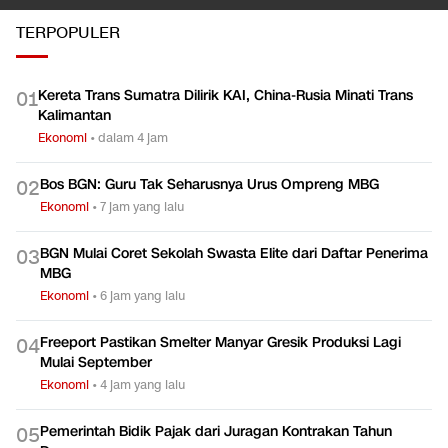
TERPOPULER
Kereta Trans Sumatra Dilirik KAI, China-Rusia Minati Trans
0
1
Kalimantan
Ekonomi
•
dalam 4 jam
Bos BGN: Guru Tak Seharusnya Urus Ompreng MBG
0
2
Ekonomi
•
7 jam yang lalu
BGN Mulai Coret Sekolah Swasta Elite dari Daftar Penerima
0
3
MBG
Ekonomi
•
6 jam yang lalu
Freeport Pastikan Smelter Manyar Gresik Produksi Lagi
0
4
Mulai September
Ekonomi
•
4 jam yang lalu
Pemerintah Bidik Pajak dari Juragan Kontrakan Tahun
0
5