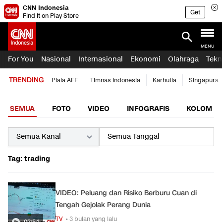
CNN Indonesia
Get
Find it on Play Store
MENU
For You
Nasional
Internasional
Ekonomi
Olahraga
Tekn
TRENDING
Piala AFF
Timnas Indonesia
Karhutla
Singapura
SEMUA
FOTO
VIDEO
INFOGRAFIS
KOLOM
Tag: trading
VIDEO: Peluang dan Risiko Berburu Cuan di
Tengah Gejolak Perang Dunia
TV
• 3 bulan yang lalu
03:54