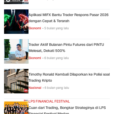
Aplikasi MIFX Bantu Trader Respons Pasar 2026
dengan Cepat & Terarah
Ekonomi
• 5 bulan yang lalu
Trader Aktif Bulanan Pintu Futures dari PINTU
Melesat, Dekati 500%
Ekonomi
• 6 bulan yang lalu
Timothy Ronald Kembali Dilaporkan ke Polisi soal
Trading Kripto
Nasional
• 6 bulan yang lalu
LPS FINANCIAL FESTIVAL
Cuan dari Trading, Bongkar Strateginya di LPS
Financial Festival Medan