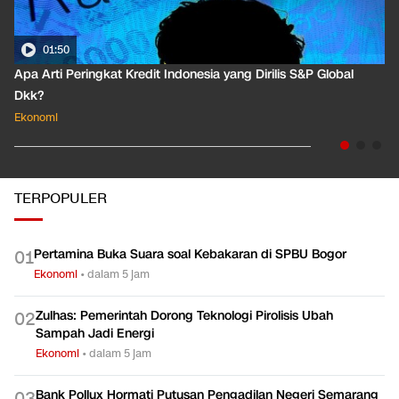
01:50
Apa Arti Peringkat Kredit Indonesia yang Dirilis S&P Global
Dkk?
Ekonomi
TERPOPULER
Pertamina Buka Suara soal Kebakaran di SPBU Bogor
0
1
Ekonomi
•
dalam 5 jam
Zulhas: Pemerintah Dorong Teknologi Pirolisis Ubah
0
2
Sampah Jadi Energi
Ekonomi
•
dalam 5 jam
Bank Pollux Hormati Putusan Pengadilan Negeri Semarang