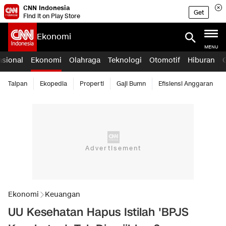
CNN Indonesia
Get
Find it on Play Store
Ekonomi
MENU
asional
Ekonomi
Olahraga
Teknologi
Otomotif
Hiburan
Taipan
Ekopedia
Properti
Gaji Bumn
Efisiensi Anggaran
Ekonomi
Keuangan
UU Kesehatan Hapus Istilah 'BPJS