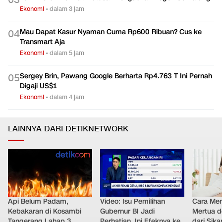
0
3
Ekonomi
•
dalam 3 jam
Mau Dapat Kasur Nyaman Cuma Rp600 Ribuan? Cus ke
0
4
Transmart Aja
Ekonomi
•
dalam 5 jam
Sergey Brin, Pawang Google Berharta Rp4.763 T Ini Pernah
0
5
Digaji US$1
Ekonomi
•
dalam 4 jam
LAINNYA DARI DETIKNETWORK
Api Belum Padam,
Video: Isu Pemilihan
Cara Men
Kebakaran di Kosambi
Gubernur BI Jadi
Mertua d
Tangerang Lahap 3
Perhatian, Ini Efeknya ke
dari Sik