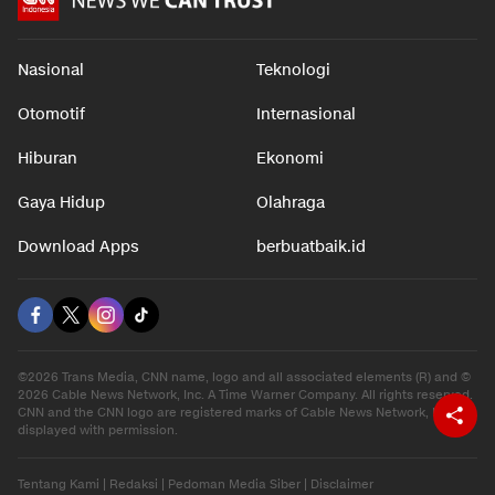
Nasional
Teknologi
Otomotif
Internasional
Hiburan
Ekonomi
Gaya Hidup
Olahraga
Download Apps
berbuatbaik.id
©2026 Trans Media, CNN name, logo and all associated elements (R) and ©
2026 Cable News Network, Inc. A Time Warner Company. All rights reserved.
CNN and the CNN logo are registered marks of Cable News Network, Inc.,
displayed with permission.
Tentang Kami
|
Redaksi
|
Pedoman Media Siber
|
Disclaimer