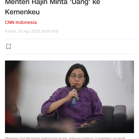
Menteri Rajin Minta 'Uang' ke
Kemenkeu
CNN Indonesia
Kamis, 03 Agu 2023 18:00 WIB
Menkeu Sri Mulyani melaporkan ke Jokowi bahwa 3 menteri agresif