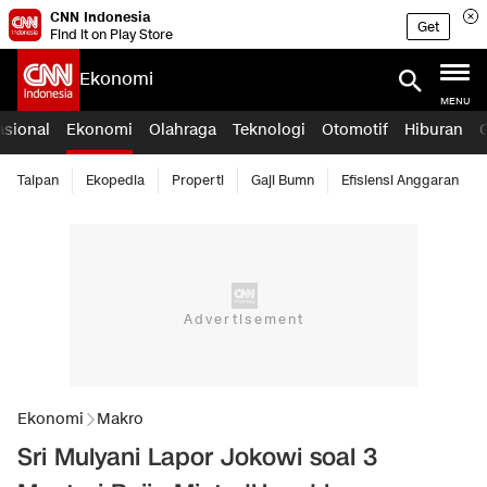
CNN Indonesia
Get
Find it on Play Store
Ekonomi
MENU
asional
Ekonomi
Olahraga
Teknologi
Otomotif
Hiburan
Taipan
Ekopedia
Properti
Gaji Bumn
Efisiensi Anggaran
Ekonomi
Makro
Sri Mulyani Lapor Jokowi soal 3