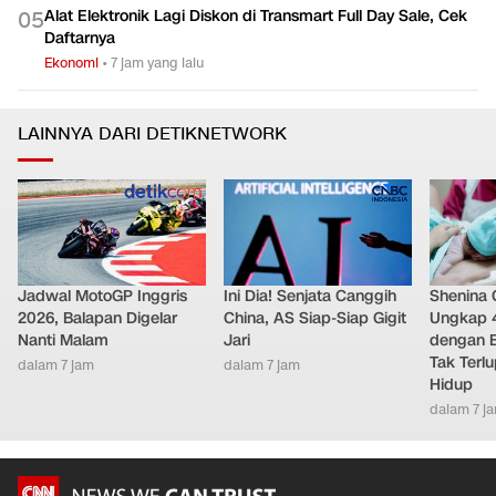
Alat Elektronik Lagi Diskon di Transmart Full Day Sale, Cek
0
5
Daftarnya
Ekonomi
•
7 jam yang lalu
LAINNYA DARI DETIKNETWORK
Jadwal MotoGP Inggris
Ini Dia! Senjata Canggih
Shenina
2026, Balapan Digelar
China, AS Siap-Siap Gigit
Ungkap 
Nanti Malam
Jari
dengan 
Tak Terl
dalam 7 jam
dalam 7 jam
Hidup
dalam 7 j