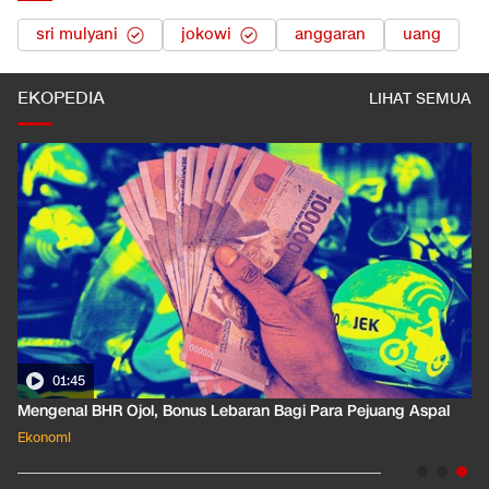
sri mulyani
jokowi
anggaran
uang
EKOPEDIA
LIHAT SEMUA
01:35
Pahami Dampak Kenaikan Suku Bunga Acuan ke Cicilan KPR
Ekonomi