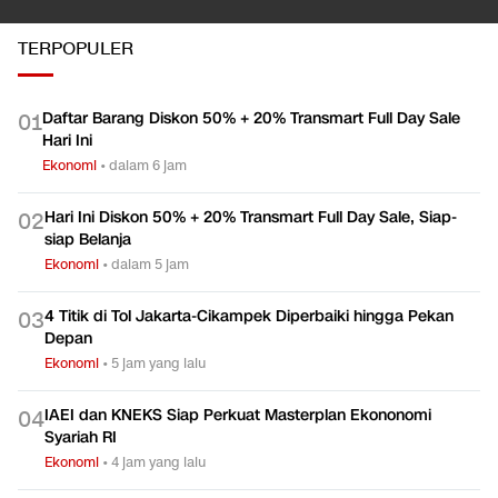
TERPOPULER
Daftar Barang Diskon 50% + 20% Transmart Full Day Sale
0
1
Hari Ini
Ekonomi
•
dalam 6 jam
Hari Ini Diskon 50% + 20% Transmart Full Day Sale, Siap-
0
2
siap Belanja
Ekonomi
•
dalam 5 jam
4 Titik di Tol Jakarta-Cikampek Diperbaiki hingga Pekan
0
3
Depan
Ekonomi
•
5 jam yang lalu
IAEI dan KNEKS Siap Perkuat Masterplan Ekononomi
0
4
Syariah RI
Ekonomi
•
4 jam yang lalu