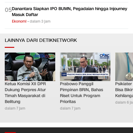
Danantara Siapkan IPO BUMN, Pegadaian hingga Injourney
0
5
Masuk Daftar
Ekonomi
•
dalam 3 jam
LAINNYA DARI DETIKNETWORK
Ketua Komisi XII DPR
Prabowo Panggil
Psikiate
Dukung Perpres Atur
Pimpinan BRIN, Bahas
Bisa Bik
Timah Masyarakat di
Riset Untuk Program
Kehilang
Belitung
Prioritas
dalam 6 j
dalam 7 jam
dalam 7 jam