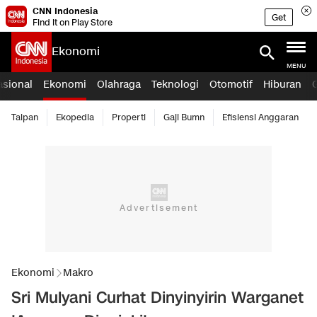
CNN Indonesia
Get
Find it on Play Store
Ekonomi
MENU
asional
Ekonomi
Olahraga
Teknologi
Otomotif
Hiburan
Taipan
Ekopedia
Properti
Gaji Bumn
Efisiensi Anggaran
Ekonomi
Makro
Sri Mulyani Curhat Dinyinyirin Warganet