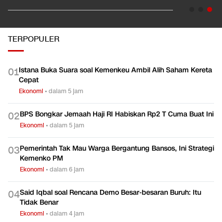
TERPOPULER
Istana Buka Suara soal Kemenkeu Ambil Alih Saham Kereta
0
1
Cepat
Ekonomi
•
dalam 5 jam
BPS Bongkar Jemaah Haji RI Habiskan Rp2 T Cuma Buat Ini
0
2
Ekonomi
•
dalam 5 jam
Pemerintah Tak Mau Warga Bergantung Bansos, Ini Strategi
0
3
Kemenko PM
Ekonomi
•
dalam 6 jam
Said Iqbal soal Rencana Demo Besar-besaran Buruh: Itu
0
4
Tidak Benar
Ekonomi
•
dalam 4 jam