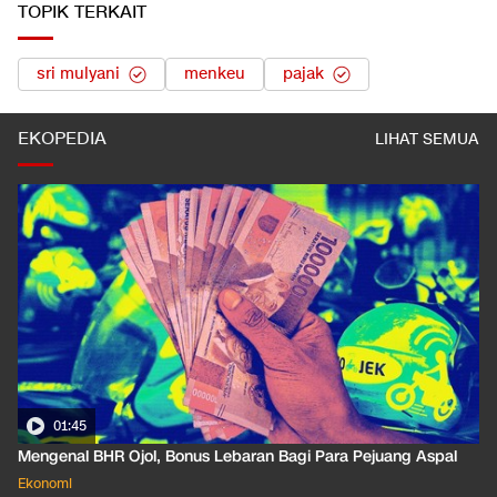
TOPIK TERKAIT
sri mulyani
menkeu
pajak
EKOPEDIA
LIHAT SEMUA
01:35
Pahami Dampak Kenaikan Suku Bunga Acuan ke Cicilan KPR
Ekonomi