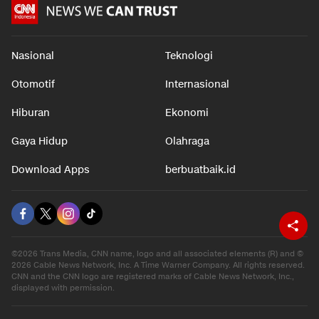
Nasional
Teknologi
Otomotif
Internasional
Hiburan
Ekonomi
Gaya Hidup
Olahraga
Download Apps
berbuatbaik.id
©2026 Trans Media, CNN name, logo and all associated elements (R) and ©
2026 Cable News Network, Inc. A Time Warner Company. All rights reserved.
CNN and the CNN logo are registered marks of Cable News Network, Inc.,
displayed with permission.