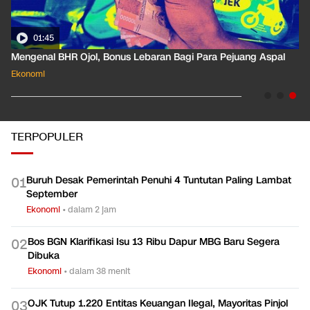
01:35
Pahami Dampak Kenaikan Suku Bunga Acuan ke Cicilan KPR
Ekonomi
TERPOPULER
Buruh Desak Pemerintah Penuhi 4 Tuntutan Paling Lambat
0
1
September
Ekonomi
•
dalam 2 jam
Bos BGN Klarifikasi Isu 13 Ribu Dapur MBG Baru Segera
0
2
Dibuka
Ekonomi
•
dalam 38 menit
OJK Tutup 1.220 Entitas Keuangan Ilegal, Mayoritas Pinjol
0
3