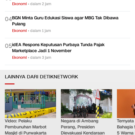
Ekonomi
•
dalam 2 jam
BGN Minta Guru Edukasi Siswa agar MBG Tak Dibawa
0
4
Pulang
Ekonomi
•
dalam 1 jam
idEA Respons Keputusan Purbaya Tunda Pajak
0
5
Marketplace Jadi 1 November
Ekonomi
•
dalam 3 jam
LAINNYA DARI DETIKNETWORK
Video: Pelaku
Negara di Ambang
Ternyata
Pembunuhan Marbot
Perang, Presiden
Bahagia 
Masjid di Purwakarta
Dievakuasi Kendaraan
5 Warna 