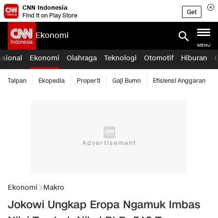
CNN Indonesia
Get
Find it on Play Store
Ekonomi
MENU
asional
Ekonomi
Olahraga
Teknologi
Otomotif
Hiburan
Taipan
Ekopedia
Properti
Gaji Bumn
Efisiensi Anggaran
Ekonomi
Makro
Jokowi Ungkap Eropa Ngamuk Imbas