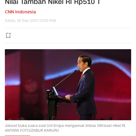
Nilai Tambah Nikel RI Rp510 T
CNN Indonesia
Sabtu, 16 Sep 2023 13:00 WIB
Jokowi buka suara soal Uni Eropa mengamuk imbas hilirisasi nikel RI.
ANTARA FOTO/ZABUR KARURU