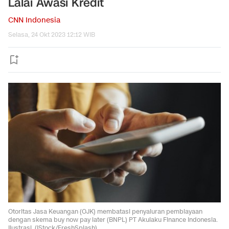
Lalai Awasi Kredit
CNN Indonesia
Selasa, 24 Okt 2023 12:12 WIB
Otoritas Jasa Keuangan (OJK) membatasi penyaluran pembiayaan
dengan skema buy now pay later (BNPL) PT Akulaku Finance Indonesia.
Ilustrasi. (iStock/FreshSplash).