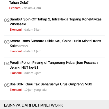
Tahan Dulu?
Ekonomi
•
dalam 4 jam
Sambut Spin-Off Tahap 2, InfraNexia Topang Konektivitas
0
2
Wholesale
Ekonomi
•
dalam 5 jam
Kereta Trans Sumatra Dilirik KAI, China-Rusia Minati Trans
0
3
Kalimantan
Ekonomi
•
dalam 1 jam
Perajin Pohon Pinang di Tangerang Kebanjiran Pesanan
0
4
Jelang HUT ke-81
Ekonomi
•
dalam 3 jam
Bos BGN: Guru Tak Seharusnya Urus Ompreng MBG
0
5
Ekonomi
•
10 jam yang lalu
LAINNYA DARI DETIKNETWORK