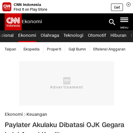
CNN Indonesia
Get
Find it on Play Store
Ekonomi
MENU
asional
Ekonomi
Olahraga
Teknologi
Otomotif
Hiburan
Taipan
Ekopedia
Properti
Gaji Bumn
Efisiensi Anggaran
Ekonomi
Keuangan
Paylater Akulaku Dibatasi OJK Gegara