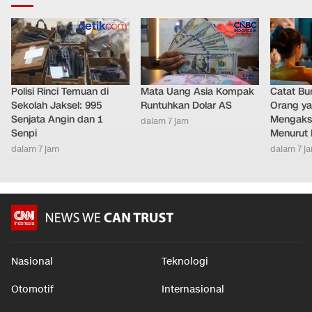
Polisi Rinci Temuan di
Mata Uang Asia Kompak
Catat Bun
Sekolah Jaksel: 995
Runtuhkan Dolar AS
Orang y
Senjata Angin dan 1
Mengakse
dalam 7 jam
Senpi
Menurut 
dalam 7 jam
dalam 7 j
Nasional
Teknologi
Otomotif
Internasional