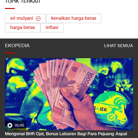
TOPIK TERKAIT
sri mulyani
kenaikan harga beras
harga beras
inflasi
EKOPEDIA
LIHAT SEMUA
01:35
Pahami Dampak Kenaikan Suku Bunga Acuan ke Cicilan KPR