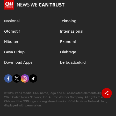
Nasional
Teknologi
Otomotif
Internasional
Hiburan
Ekonomi
Gaya Hidup
Olahraga
Download Apps
berbuatbaik.id
©2026 Trans Media, CNN name, logo and all associated elements (R) and ©
2026 Cable News Network, Inc. A Time Warner Company. All rights reserved.
CNN and the CNN logo are registered marks of Cable News Network, Inc.,
displayed with permission.