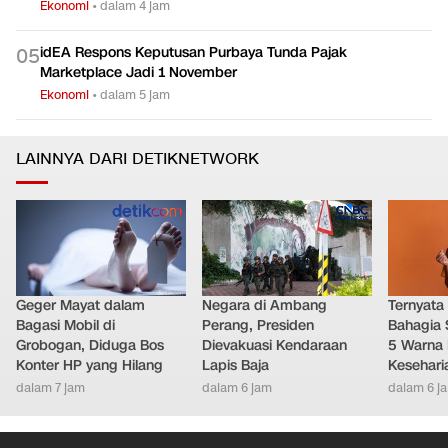
Ekonomi
•
dalam 4 jam
idEA Respons Keputusan Purbaya Tunda Pajak
0
5
Marketplace Jadi 1 November
Ekonomi
•
dalam 5 jam
LAINNYA DARI DETIKNETWORK
Geger Mayat dalam
Negara di Ambang
Ternyata
Bagasi Mobil di
Perang, Presiden
Bahagia 
Grobogan, Diduga Bos
Dievakuasi Kendaraan
5 Warna 
Konter HP yang Hilang
Lapis Baja
Kesehari
dalam 7 jam
dalam 6 jam
dalam 6 j