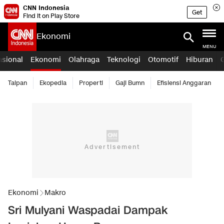
CNN Indonesia
Get
Find it on Play Store
Ekonomi
MENU
asional
Ekonomi
Olahraga
Teknologi
Otomotif
Hiburan
Taipan
Ekopedia
Properti
Gaji Bumn
Efisiensi Anggaran
Ekonomi
Makro
Sri Mulyani Waspadai Dampak