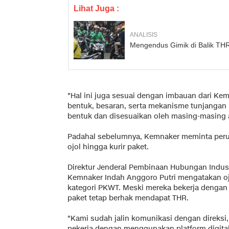
Lihat Juga :
ANALISIS
Mengendus Gimik di Balik THR 
"Hal ini juga sesuai dengan imbauan dari Ke
bentuk, besaran, serta mekanisme tunjangan h
bentuk dan disesuaikan oleh masing-masing 
Padahal sebelumnya, Kemnaker meminta per
ojol hingga kurir paket.
Direktur Jenderal Pembinaan Hubungan Indust
Kemnaker Indah Anggoro Putri mengatakan oj
kategori PKWT. Meski mereka bekerja dengan s
paket tetap berhak mendapat THR.
"Kami sudah jalin komunikasi dengan direksi
pekerja dengan menggunakan platform digital 