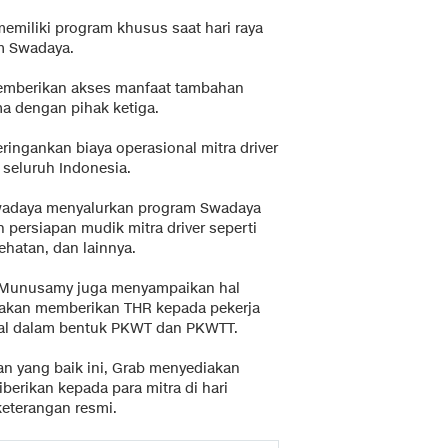
emiliki program khusus saat hari raya
am Swadaya.
mberikan akses manfaat tambahan
ma dengan pihak ketiga.
ringankan biaya operasional mitra driver
i seluruh Indonesia.
Swadaya menyalurkan program Swadaya
persiapan mudik mitra driver seperti
hatan, dan lainnya.
a R Munusamy juga menyampaikan hal
 akan memberikan THR kepada pekerja
al dalam bentuk PKWT dan PKWTT.
n yang baik ini, Grab menyediakan
iberikan kepada para mitra di hari
keterangan resmi.