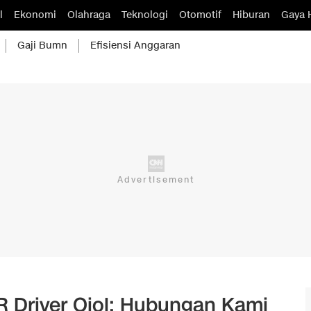
l
Ekonomi
Olahraga
Teknologi
Otomotif
Hiburan
Gaya 
Gaji Bumn
Efisiensi Anggaran
R Driver Ojol: Hubungan Kami