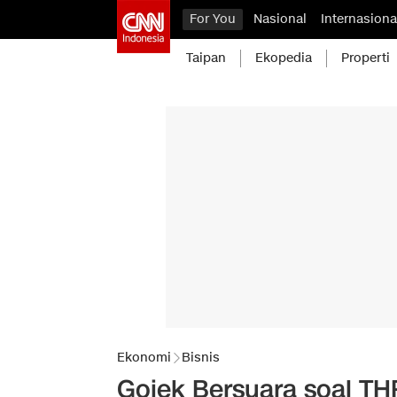
For You
Nasional
Internasiona
Taipan
Ekopedia
Properti
Ekonomi
Bisnis
Gojek Bersuara soal TH