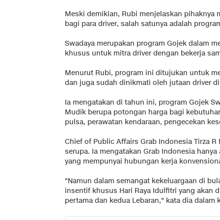
Meski demikian, Rubi menjelaskan pihaknya m
bagi para driver, salah satunya adalah progr
Swadaya merupakan program Gojek dalam me
khusus untuk mitra driver dengan bekerja sa
Menurut Rubi, program ini ditujukan untuk me
dan juga sudah dinikmati oleh jutaan driver d
Ia mengatakan di tahun ini, program Gojek 
Mudik berupa potongan harga bagi kebutuhan 
pulsa, perawatan kendaraan, pengecekan kese
Chief of Public Affairs Grab Indonesia Tirz
serupa. Ia mengatakan Grab Indonesia hanya
yang mempunyai hubungan kerja konvension
"Namun dalam semangat kekeluargaan di bula
insentif khusus Hari Raya Idulfitri yang akan d
pertama dan kedua Lebaran," kata dia dalam 