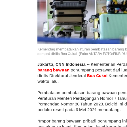
Kemendag membatalkan aturan pembatasan barang baw
sempat dirilis Bea Cukai. (Foto: ANTARA FOTO/FIKRI Y
Jakarta, CNN Indonesia
--
Kementerian Perd
barang bawaan
penumpang pesawat dari luar
dirilis Direktorat Jenderal
Bea Cukai
Kementer
waktu lalu.
Pembatalan pembatasan barang bawaan penum
Peraturan Menteri Perdagangan Nomor 7 Tahu
Permendag Nomor 36 Tahun 2023. Beleid ini d
berlaku resmi pada 6 Mei 2024 mendatang.
"Impor barang bawaan pribadi penumpang ini 
masukan ke kami. Kemudian, kami koordinasi