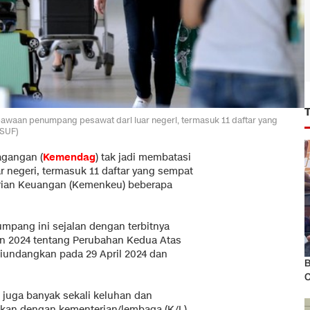
aan penumpang pesawat dari luar negeri, termasuk 11 daftar yang
USUF)
agangan (
Kemendag
) tak jadi membatasi
 negeri, termasuk 11 daftar yang sempat
ian Keuangan (Kemenkeu) beberapa
pang ini sejalan dengan terbitnya
n 2024 tentang Perubahan Kedua Atas
iundangkan pada 29 April 2024 dan
B
C
juga banyak sekali keluhan dan
kan dengan kementerian/lembaga (K/L)