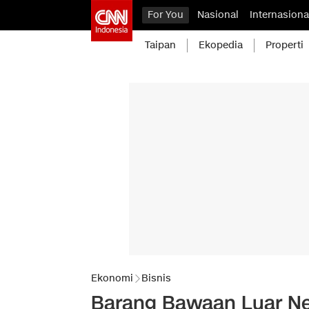
For You
Nasional
Internasiona
Taipan
Ekopedia
Properti
Ekonomi
Bisnis
Barang Bawaan Luar Neg