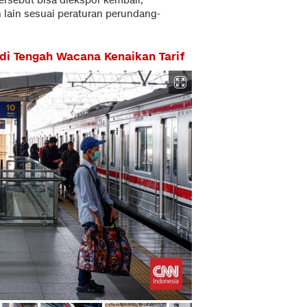
ersebut bisa diekspor kembali,
n lain sesuai peraturan perundang-
i Tengah Wacana Kenaikan Tarif