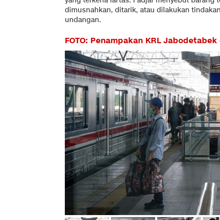
yang terkena lartas. Fadjar menyebut barang t
dimusnahkan, ditarik, atau dilakukan tindaka
undangan.
FOTO: Penampakan KRL Jabodetabek d