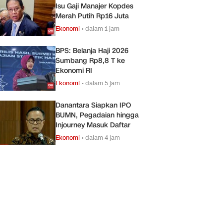
Isu Gaji Manajer Kopdes
Merah Putih Rp16 Juta
Ekonomi
•
dalam 1 jam
BPS: Belanja Haji 2026
Sumbang Rp8,8 T ke
Ekonomi RI
Ekonomi
•
dalam 5 jam
Danantara Siapkan IPO
BUMN, Pegadaian hingga
Injourney Masuk Daftar
Ekonomi
•
dalam 4 jam