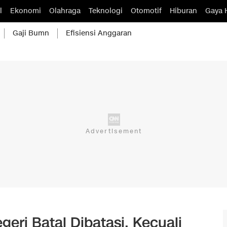
l
Ekonomi
Olahraga
Teknologi
Otomotif
Hiburan
Gaya 
Gaji Bumn
Efisiensi Anggaran
eri Batal Dibatasi, Kecuali