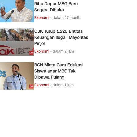
Ribu Dapur MBG Baru
Segera Dibuka
Ekonomi
•
dalam 27 menit
OJK Tutup 1.220 Entitas
Keuangan Ilegal, Mayoritas
Pinjol
Ekonomi
•
dalam 2 jam
BGN Minta Guru Edukasi
Siswa agar MBG Tak
Dibawa Pulang
Ekonomi
•
dalam 1 jam