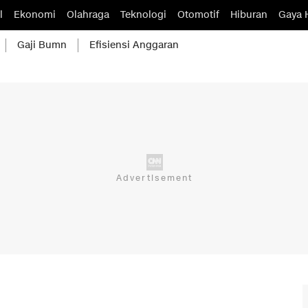
l
Ekonomi
Olahraga
Teknologi
Otomotif
Hiburan
Gaya 
Gaji Bumn
Efisiensi Anggaran