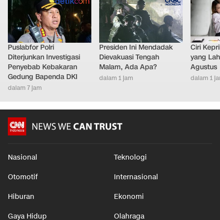
Puslabfor Polri
Presiden Ini Mendadak
Ciri Kep
Diterjunkan Investigasi
Dievakuasi Tengah
yang Lahi
Penyebab Kebakaran
Malam, Ada Apa?
Agustus
Gedung Bapenda DKI
dalam 1 jam
dalam 1 j
dalam 7 jam
Nasional
Teknologi
Otomotif
Internasional
Hiburan
Ekonomi
Gaya Hidup
Olahraga