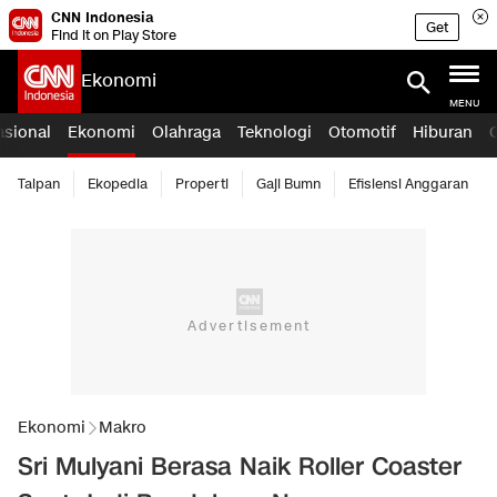
CNN Indonesia
Get
Find it on Play Store
Ekonomi
MENU
asional
Ekonomi
Olahraga
Teknologi
Otomotif
Hiburan
Taipan
Ekopedia
Properti
Gaji Bumn
Efisiensi Anggaran
Ekonomi
Makro
Sri Mulyani Berasa Naik Roller Coaster