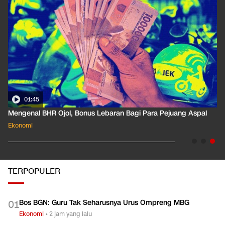
01:35
Pahami Dampak Kenaikan Suku Bunga Acuan ke Cicilan KPR
Ekonomi
TERPOPULER
Bos BGN: Guru Tak Seharusnya Urus Ompreng MBG
0
1
Ekonomi
•
2 jam yang lalu