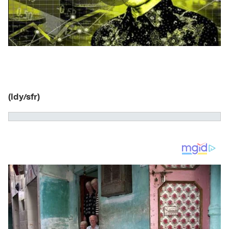
(ldy/sfr)