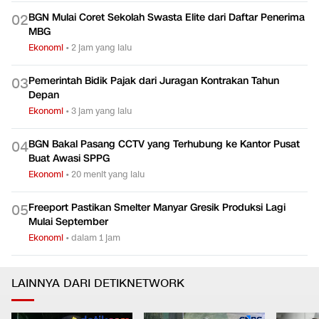
BGN Mulai Coret Sekolah Swasta Elite dari Daftar Penerima
0
2
MBG
Ekonomi
•
2 jam yang lalu
Pemerintah Bidik Pajak dari Juragan Kontrakan Tahun
0
3
Depan
Ekonomi
•
3 jam yang lalu
BGN Bakal Pasang CCTV yang Terhubung ke Kantor Pusat
0
4
Buat Awasi SPPG
Ekonomi
•
20 menit yang lalu
Freeport Pastikan Smelter Manyar Gresik Produksi Lagi
0
5
Mulai September
Ekonomi
•
dalam 1 jam
LAINNYA DARI DETIKNETWORK