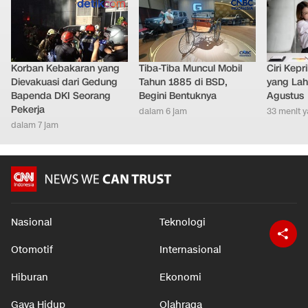
Korban Kebakaran yang
Tiba-Tiba Muncul Mobil
Ciri Kep
Dievakuasi dari Gedung
Tahun 1885 di BSD,
yang Lahi
Bapenda DKI Seorang
Begini Bentuknya
Agustus
Pekerja
dalam 6 jam
33 menit y
dalam 7 jam
Nasional
Teknologi
Otomotif
Internasional
Hiburan
Ekonomi
Gaya Hidup
Olahraga