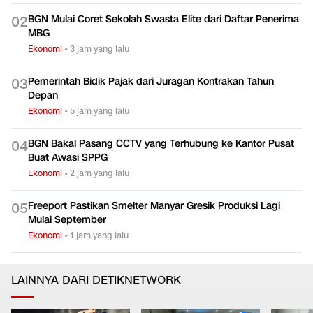
BGN Mulai Coret Sekolah Swasta Elite dari Daftar Penerima
0
2
MBG
Ekonomi
•
3 jam yang lalu
Pemerintah Bidik Pajak dari Juragan Kontrakan Tahun
0
3
Depan
Ekonomi
•
5 jam yang lalu
BGN Bakal Pasang CCTV yang Terhubung ke Kantor Pusat
0
4
Buat Awasi SPPG
Ekonomi
•
2 jam yang lalu
Freeport Pastikan Smelter Manyar Gresik Produksi Lagi
0
5
Mulai September
Ekonomi
•
1 jam yang lalu
LAINNYA DARI DETIKNETWORK