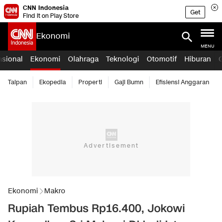
CNN Indonesia
Get
Find it on Play Store
Ekonomi
MENU
asional
Ekonomi
Olahraga
Teknologi
Otomotif
Hiburan
Taipan
Ekopedia
Properti
Gaji Bumn
Efisiensi Anggaran
Ekonomi
Makro
Rupiah Tembus Rp16.400, Jokowi