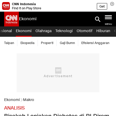
CNN Indonesia
Get
Find it on Play Store
Ekonomi
MENU
asional
Ekonomi
Olahraga
Teknologi
Otomotif
Hiburan
Taipan
Ekopedia
Properti
Gaji Bumn
Efisiensi Anggaran
Ekonomi
Makro
ANALISIS