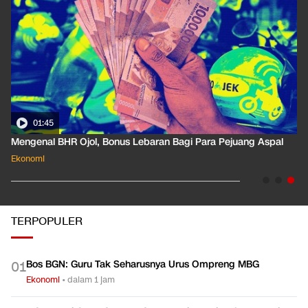
01:35
Pahami Dampak Kenaikan Suku Bunga Acuan ke Cicilan KPR
Ekonomi
TERPOPULER
Bos BGN: Guru Tak Seharusnya Urus Ompreng MBG
0
1
Ekonomi
•
dalam 1 jam