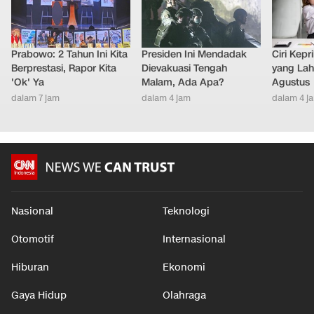
Prabowo: 2 Tahun Ini Kita
Presiden Ini Mendadak
Ciri Kep
Berprestasi, Rapor Kita
Dievakuasi Tengah
yang Lahi
'Ok' Ya
Malam, Ada Apa?
Agustus
dalam 7 jam
dalam 4 jam
dalam 4 j
Nasional
Teknologi
Otomotif
Internasional
Hiburan
Ekonomi
Gaya Hidup
Olahraga