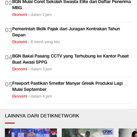
BGN Mulai Coret Sekolah Swasta Elite dari Daftar Penerima
0
2
MBG
Ekonomi
•
dalam 1 jam
Pemerintah Bidik Pajak dari Juragan Kontrakan Tahun
0
3
Depan
Ekonomi
•
8 menit yang lalu
BGN Bakal Pasang CCTV yang Terhubung ke Kantor Pusat
0
4
Buat Awasi SPPG
Ekonomi
•
dalam 3 jam
Freeport Pastikan Smelter Manyar Gresik Produksi Lagi
0
5
Mulai September
Ekonomi
•
dalam 4 jam
LAINNYA DARI DETIKNETWORK