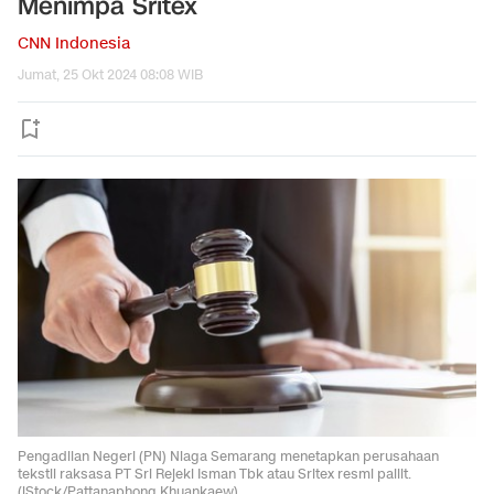
Menimpa Sritex
CNN Indonesia
Jumat, 25 Okt 2024 08:08 WIB
Pengadilan Negeri (PN) Niaga Semarang menetapkan perusahaan
tekstil raksasa PT Sri Rejeki Isman Tbk atau Sritex resmi pailit.
(iStock/Pattanaphong Khuankaew).