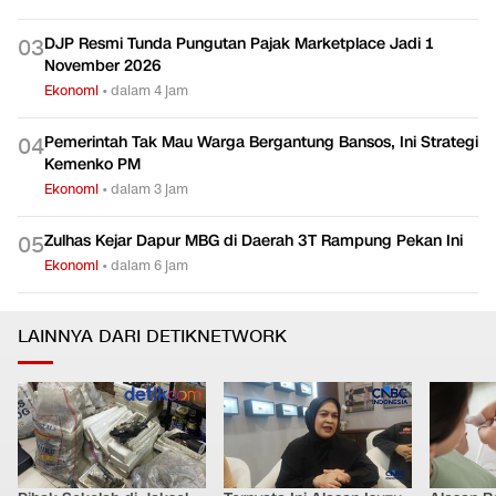
DJP Resmi Tunda Pungutan Pajak Marketplace Jadi 1
0
3
November 2026
Ekonomi
•
dalam 4 jam
Pemerintah Tak Mau Warga Bergantung Bansos, Ini Strategi
0
4
Kemenko PM
Ekonomi
•
dalam 3 jam
Zulhas Kejar Dapur MBG di Daerah 3T Rampung Pekan Ini
0
5
Ekonomi
•
dalam 6 jam
LAINNYA DARI DETIKNETWORK