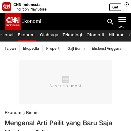
CNN Indonesia
Get
Find it on Play Store
Ekonomi
MENU
asional
Ekonomi
Olahraga
Teknologi
Otomotif
Hiburan
Taipan
Ekopedia
Properti
Gaji Bumn
Efisiensi Anggaran
Ekonomi
Bisnis
Mengenal Arti Pailit yang Baru Saja