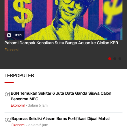
01:35
Pahami Dampak Kenaikan Suku Bunga Acuan ke Cicilan KPR
Ekonomi
TERPOPULER
BGN Temukan Sekitar 6 Juta Data Ganda Siswa Calon
0
1
Penerima MBG
Ekonomi
•
dalam 5 jam
Bapanas Selidiki Alasan Beras Fortifikasi Dijual Mahal
0
2
Ekonomi
•
dalam 6 jam