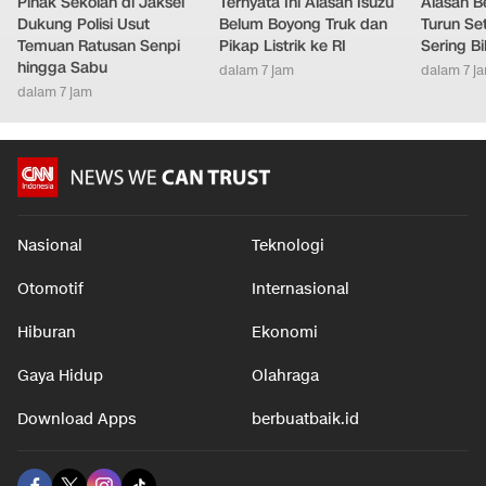
Pihak Sekolah di Jaksel
Ternyata Ini Alasan Isuzu
Alasan B
Dukung Polisi Usut
Belum Boyong Truk dan
Turun Set
Temuan Ratusan Senpi
Pikap Listrik ke RI
Sering Bi
hingga Sabu
dalam 7 jam
dalam 7 j
dalam 7 jam
Nasional
Teknologi
Otomotif
Internasional
Hiburan
Ekonomi
Gaya Hidup
Olahraga
Download Apps
berbuatbaik.id