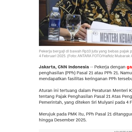
Pekerja bergaji di bawah Rp10 juta yang bebas pajak 
4 Februari 2025. (Foto: ANTARA FOTO/Hafidz Mubarak 
Jakarta, CNN Indonesia
--
Pekerja dengan
ga
penghasilan (PPh) Pasal 21 atau PPh 21. Nam
mendapatkan fasilitas keringanan PPh tersebu
Aturan ini tertuang dalam Peraturan Menteri
tentang Pajak Penghasilan Pasal 21 Atas Pen
Pemerintah, yang diteken Sri Mulyani pada 4 F
Merujuk pada PMK itu, PPh Pasal 21 ditanggu
hingga Desember 2025.
ADVERTISE