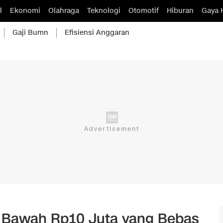
l
Ekonomi
Olahraga
Teknologi
Otomotif
Hiburan
Gaya 
Gaji Bumn
Efisiensi Anggaran
di Bawah Rp10 Juta yang Bebas