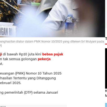
penghasilan diatur dalam PMK Nomor 10/2025 yang diteken Sri Mulyani pada
A)
ji
di bawah Rp10 juta kini
bebas pajak
un tak semua golongan
pekerja
t.
 Keuangan (PMK) Nomor 10 Tahun 2025
ghasilan Tertentu yang Ditanggung
ebruari 2025.
K
ng pemerintah (DTP) selama Januari
M
MENT