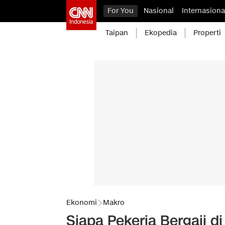
For You
Nasional
Internasiona
Taipan
Ekopedia
Properti
Ekonomi
Makro
Siapa Pekerja Bergaji 