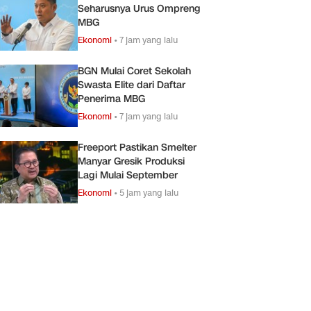
Seharusnya Urus Ompreng
MBG
Ekonomi
•
7 jam yang lalu
BGN Mulai Coret Sekolah
Swasta Elite dari Daftar
Penerima MBG
Ekonomi
•
7 jam yang lalu
Freeport Pastikan Smelter
Manyar Gresik Produksi
Lagi Mulai September
Ekonomi
•
5 jam yang lalu