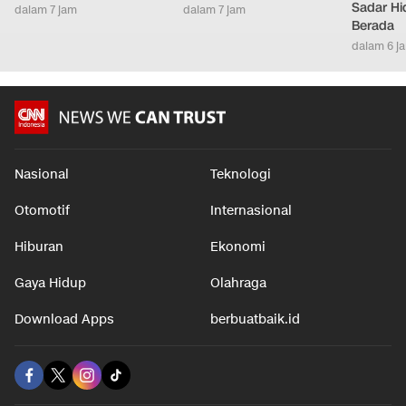
Sadar Hi
dalam 7 jam
dalam 7 jam
Berada
dalam 6 j
Nasional
Teknologi
Otomotif
Internasional
Hiburan
Ekonomi
Gaya Hidup
Olahraga
Download Apps
berbuatbaik.id