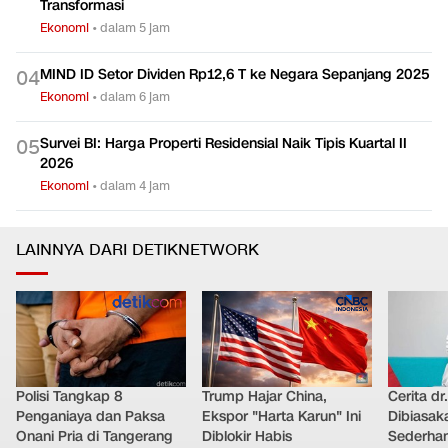
Transformasi
Ekonomi
•
dalam 5 jam
MIND ID Setor Dividen Rp12,6 T ke Negara Sepanjang 2025
0
4
Ekonomi
•
dalam 6 jam
Survei BI: Harga Properti Residensial Naik Tipis Kuartal II
0
5
2026
Ekonomi
•
dalam 4 jam
LAINNYA DARI DETIKNETWORK
Polisi Tangkap 8
Trump Hajar China,
Cerita dr
Penganiaya dan Paksa
Ekspor "Harta Karun" Ini
Dibiasak
Onani Pria di Tangerang
Diblokir Habis
Sederhana