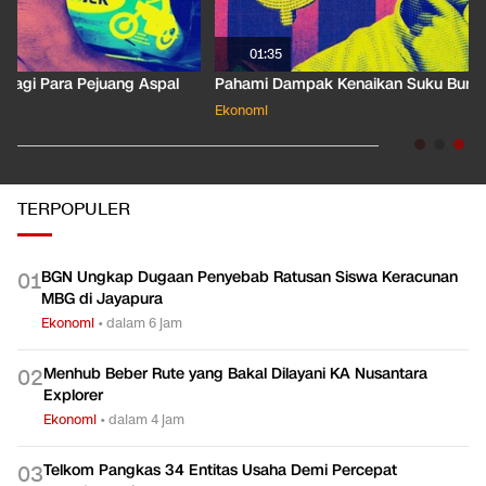
01:35
Pahami Dampak Kenaikan Suku Bunga Acuan ke Cicilan KPR
Ekonomi
TERPOPULER
BGN Ungkap Dugaan Penyebab Ratusan Siswa Keracunan
0
1
MBG di Jayapura
Ekonomi
•
dalam 6 jam
Menhub Beber Rute yang Bakal Dilayani KA Nusantara
0
2
Explorer
Ekonomi
•
dalam 4 jam
Telkom Pangkas 34 Entitas Usaha Demi Percepat
0
3