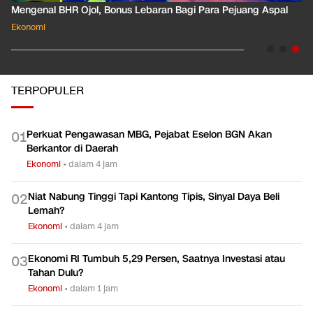
Pahami Dampak Kenaikan Suku Bunga Acuan ke Cicilan KPR
Ekonomi
TERPOPULER
Perkuat Pengawasan MBG, Pejabat Eselon BGN Akan
0
1
Berkantor di Daerah
Ekonomi
•
dalam 4 jam
Niat Nabung Tinggi Tapi Kantong Tipis, Sinyal Daya Beli
0
2
Lemah?
Ekonomi
•
dalam 4 jam
Ekonomi RI Tumbuh 5,29 Persen, Saatnya Investasi atau
0
3
Tahan Dulu?
Ekonomi
•
dalam 1 jam