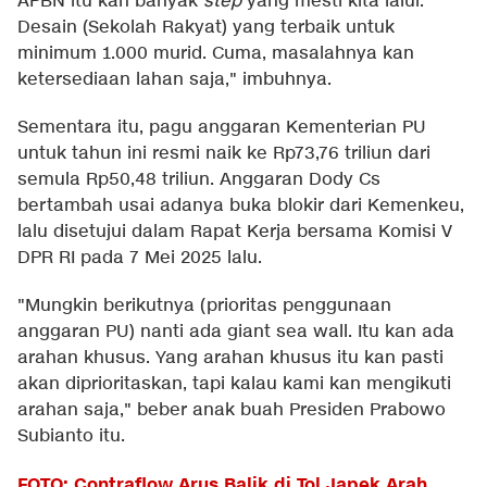
APBN itu kan banyak
step
yang mesti kita lalui.
Desain (Sekolah Rakyat) yang terbaik untuk
minimum 1.000 murid. Cuma, masalahnya kan
ketersediaan lahan saja," imbuhnya.
Sementara itu, pagu anggaran Kementerian PU
untuk tahun ini resmi naik ke Rp73,76 triliun dari
semula Rp50,48 triliun. Anggaran Dody Cs
bertambah usai adanya buka blokir dari Kemenkeu,
lalu disetujui dalam Rapat Kerja bersama Komisi V
DPR RI pada 7 Mei 2025 lalu.
"Mungkin berikutnya (prioritas penggunaan
anggaran PU) nanti ada giant sea wall. Itu kan ada
arahan khusus. Yang arahan khusus itu kan pasti
akan diprioritaskan, tapi kalau kami kan mengikuti
arahan saja," beber anak buah Presiden Prabowo
Subianto itu.
FOTO: Contraflow Arus Balik di Tol Japek Arah