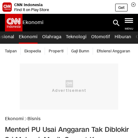
CNN Indonesia
Get
Find it on Play Store
Ekonomi
MENU
asional
Ekonomi
Olahraga
Teknologi
Otomotif
Hiburan
Taipan
Ekopedia
Properti
Gaji Bumn
Efisiensi Anggaran
Ekonomi
Bisnis
Menteri PU Usai Anggaran Tak Diblokir