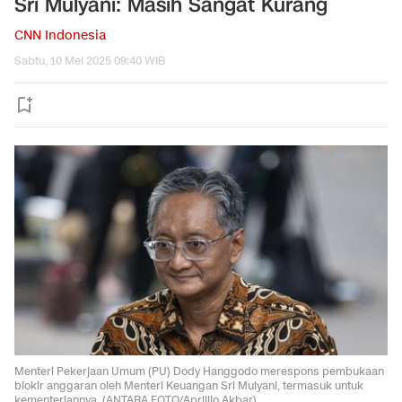
Sri Mulyani: Masih Sangat Kurang
CNN Indonesia
Sabtu, 10 Mei 2025 09:40 WIB
Menteri Pekerjaan Umum (PU) Dody Hanggodo merespons pembukaan
blokir anggaran oleh Menteri Keuangan Sri Mulyani, termasuk untuk
kementeriannya. (ANTARA FOTO/Aprillio Akbar).