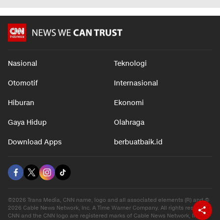
Nasional
Teknologi
Otomotif
Internasional
Hiburan
Ekonomi
Gaya Hidup
Olahraga
Download Apps
berbuatbaik.id
©2026 Trans Media, CNN name, logo and all associated elements (R) and ©
2026 Cable News Network, Inc. A Time Warner Company. All rights reserved.
CNN and the CNN logo are registered marks of Cable News Network, Inc.,