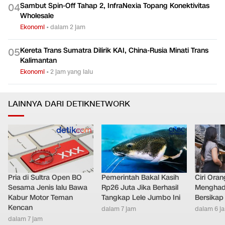
Sambut Spin-Off Tahap 2, InfraNexia Topang Konektivitas
0
4
Wholesale
Ekonomi
•
dalam 2 jam
Kereta Trans Sumatra Dilirik KAI, China-Rusia Minati Trans
0
5
Kalimantan
Ekonomi
•
2 jam yang lalu
LAINNYA DARI DETIKNETWORK
Pria di Sultra Open BO
Pemerintah Bakal Kasih
Ciri Oran
Sesama Jenis lalu Bawa
Rp26 Juta Jika Berhasil
Menghad
Kabur Motor Teman
Tangkap Lele Jumbo Ini
Bersikap
Kencan
dalam 7 jam
dalam 6 j
dalam 7 jam