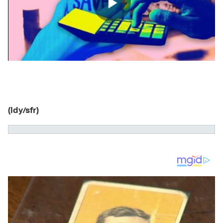
(ldy/sfr)