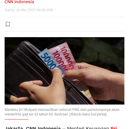
CNN Indonesia
Sabtu, 10 Mei 2025 06:50 WIB
Menkeu Sri Mulyani memastikan seluruh PNS dan pensiunannya akan
menerima gaji ke-13 tahun ini. Ilustrasi. (iStock/Jaka Suryanta).
Jakarta, CNN Indonesia
Sri
--
Menteri Keuangan