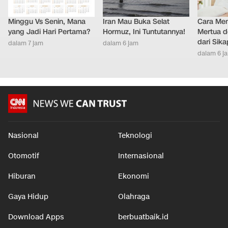
Minggu Vs Senin, Mana
Iran Mau Buka Selat
Cara Men
yang Jadi Hari Pertama?
Hormuz, Ini Tuntutannya!
Mertua d
dari Sik
dalam 7 jam
dalam 6 jam
dalam 6 j
Nasional
Teknologi
Otomotif
Internasional
Hiburan
Ekonomi
Gaya Hidup
Olahraga
Download Apps
berbuatbaik.id