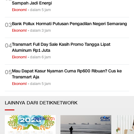
Sampah Jadi Energi
Ekonomi
•
dalam 5 jam
Bank Pollux Hormati Putusan Pengadilan Negeri Semarang
0
3
Ekonomi
•
dalam 3 jam
Transmart Full Day Sale Kasih Promo Tangga Lipat
0
4
Aluminum Rp1 Juta
Ekonomi
•
dalam 6 jam
Mau Dapat Kasur Nyaman Cuma Rp600 Ribuan? Cus ke
0
5
Transmart Aja
Ekonomi
•
dalam 5 jam
LAINNYA DARI DETIKNETWORK