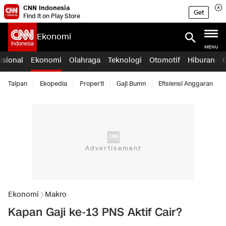
CNN Indonesia
Get
Find it on Play Store
Ekonomi
MENU
asional
Ekonomi
Olahraga
Teknologi
Otomotif
Hiburan
Taipan
Ekopedia
Properti
Gaji Bumn
Efisiensi Anggaran
Ekonomi
Makro
Kapan Gaji ke-13 PNS Aktif Cair?