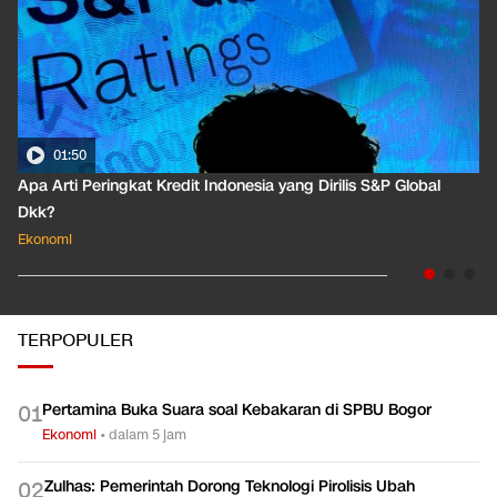
01:50
Apa Arti Peringkat Kredit Indonesia yang Dirilis S&P Global
Dkk?
Ekonomi
TERPOPULER
Pertamina Buka Suara soal Kebakaran di SPBU Bogor
0
1
Ekonomi
•
dalam 5 jam
Zulhas: Pemerintah Dorong Teknologi Pirolisis Ubah
0
2