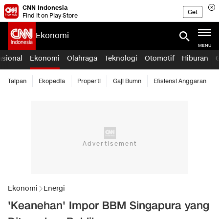
CNN Indonesia
Get
Find it on Play Store
Ekonomi
MENU
asional
Ekonomi
Olahraga
Teknologi
Otomotif
Hiburan
Taipan
Ekopedia
Properti
Gaji Bumn
Efisiensi Anggaran
Ekonomi
Energi
'Keanehan' Impor BBM Singapura yang