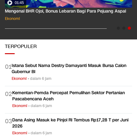
01:45
Mengenal BHR Ojol, Bonus Lebaran Bagi Para Pejuang Aspal
Ekonomi
TERPOPULER
Istana Sebut Nama Destry Damayanti Masuk Bursa Calon
0
1
Gubernur BI
Ekonomi
•
dalam 6 jam
Kementan-Pemda Percepat Pemulihan Sektor Pertanian
0
2
Pascabencana Aceh
Ekonomi
•
dalam 6 jam
Dana Asing Masuk ke Pinjol RI Tembus Rp17,28 T per Juni
0
3
2026
Ekonomi
•
dalam 6 jam