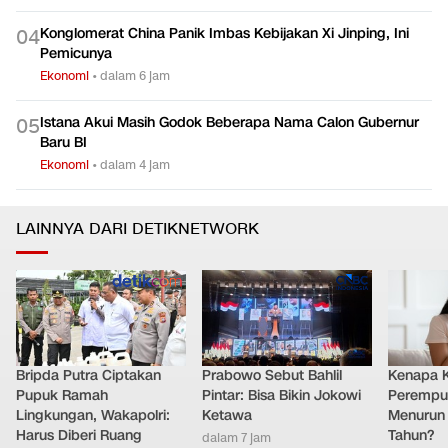
Konglomerat China Panik Imbas Kebijakan Xi Jinping, Ini
0
4
Pemicunya
Ekonomi
•
dalam 6 jam
Istana Akui Masih Godok Beberapa Nama Calon Gubernur
0
5
Baru BI
Ekonomi
•
dalam 4 jam
LAINNYA DARI DETIKNETWORK
Bripda Putra Ciptakan
Prabowo Sebut Bahlil
Kenapa 
Pupuk Ramah
Pintar: Bisa Bikin Jokowi
Perempu
Lingkungan, Wakapolri:
Ketawa
Menurun 
Harus Diberi Ruang
Tahun?
dalam 7 jam