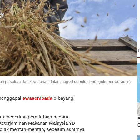
n pasokan dan kebutuhan dalam negeri sebelum mengekspor beras ke
.
menggapai
swasembada
dibayangi
am menerima permintaan negara
B
Keterjaminan Makanan Malaysia YB
tolak mentah-mentah, sebelum akhirnya