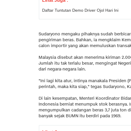
Lihat Juga :
Daftar Tuntutan Demo Driver Ojol Hari Ini
Sudaryono mengaku pihaknya sudah berbicar
pengiriman beras. Bahkan, ia mengklaim Keme
calon importir yang akan memuluskan transaks
Malaysia disebut akan menerima kiriman 2.000
Jumlah itu tak terlalu besar, mengingat Nege
dari negara-negara lain.
"Ini lagi kita atur, intinya manakala Preside
perintah, maka kita siap," tegas Sudaryono, Ka
Di lain kesempatan, Menteri Koordinator Bid
Indonesia berniat menumpuk stok berasnya. In
mengumpulkan cadangan beras 3,7 juta ton di
banyak sejak BUMN itu berdiri pada 1969.