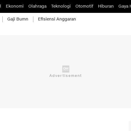
l
Ekonomi
Olahraga
Teknologi
Otomotif
Hiburan
Gaya 
Gaji Bumn
Efisiensi Anggaran