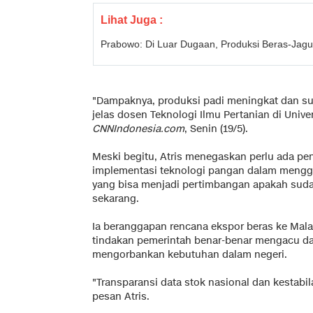
Lihat Juga :
Prabowo: Di Luar Dugaan, Produksi Beras-Jagu
"Dampaknya, produksi padi meningkat dan su
jelas dosen Teknologi Ilmu Pertanian di Univ
CNNIndonesia.com
, Senin (19/5).
Meski begitu, Atris menegaskan perlu ada pene
implementasi teknologi pangan dalam menggen
yang bisa menjadi pertimbangan apakah sud
sekarang.
Ia beranggapan rencana ekspor beras ke Malay
tindakan pemerintah benar-benar mengacu dat
mengorbankan kebutuhan dalam negeri.
"Transparansi data stok nasional dan kestabila
pesan Atris.