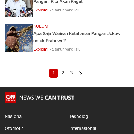
Pangan: Kita Akan Kaget
Ekonomi
• 1 tahun yang lalu
KOLOM
Apa Saja Warisan Ketahanan Pangan Jokowi
untuk Prabowo?
Ekonomi
• 1 tahun yang lalu
1
2
3
Nasional
Teknologi
Otomotif
Internasional