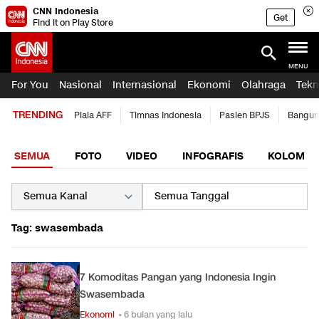
CNN Indonesia
Get
Find it on Play Store
MENU
For You
Nasional
Internasional
Ekonomi
Olahraga
Tekn
TRENDING
Piala AFF
Timnas Indonesia
Pasien BPJS
Bangun
SEMUA
FOTO
VIDEO
INFOGRAFIS
KOLOM
Tag: swasembada
7 Komoditas Pangan yang Indonesia Ingin
Swasembada
Ekonomi
• 6 bulan yang lalu