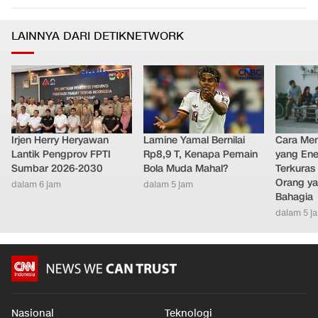
LAINNYA DARI DETIKNETWORK
Irjen Herry Heryawan
Lamine Yamal Bernilai
Cara Men
Lantik Pengprov FPTI
Rp8,9 T, Kenapa Pemain
yang Ene
Sumbar 2026-2030
Bola Muda Mahal?
Terkuras
Orang ya
dalam 6 jam
dalam 5 jam
Bahagia
dalam 5 j
Nasional
Teknologi