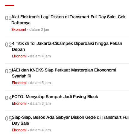
Alat Elektronik Lagi Diskon di Transmart Full Day Sale, Cek
0
1
Daftarnya
Ekonomi
•
dalam 2 jam
4 Titik di Tol Jakarta-Cikampek Diperbaiki hingga Pekan
0
2
Depan
Ekonomi
•
dalam 4 jam
IAEI dan KNEKS Siap Perkuat Masterplan Ekononomi
0
3
Syariah RI
Ekonomi
•
dalam 5 jam
FOTO: Menyulap Sampah Jadi Paving Block
0
4
Ekonomi
•
dalam 3 jam
Siap-Siap, Besok Ada Gebyar Diskon Gede di Transmart Full
0
5
Day Sale
Ekonomi
•
dalam 4 jam