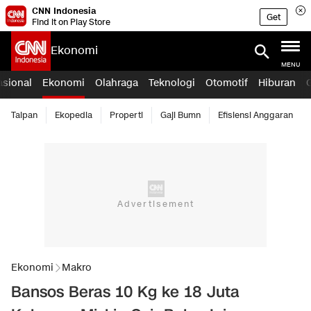
CNN Indonesia
Get
Find it on Play Store
Ekonomi
MENU
asional
Ekonomi
Olahraga
Teknologi
Otomotif
Hiburan
Taipan
Ekopedia
Properti
Gaji Bumn
Efisiensi Anggaran
Ekonomi
Makro
Bansos Beras 10 Kg ke 18 Juta