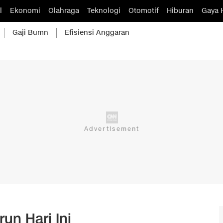
l
Ekonomi
Olahraga
Teknologi
Otomotif
Hiburan
Gaya 
Gaji Bumn
Efisiensi Anggaran
n Hari Ini