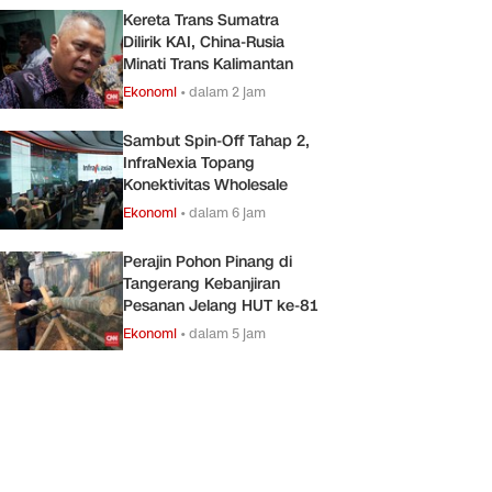
Kereta Trans Sumatra
Dilirik KAI, China-Rusia
Minati Trans Kalimantan
Ekonomi
•
dalam 2 jam
Sambut Spin-Off Tahap 2,
InfraNexia Topang
Konektivitas Wholesale
Ekonomi
•
dalam 6 jam
Perajin Pohon Pinang di
Tangerang Kebanjiran
Pesanan Jelang HUT ke-81
Ekonomi
•
dalam 5 jam