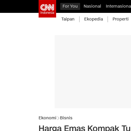
For You
Nasional
Internasiona
Taipan
Ekopedia
Properti
Ekonomi
Bisnis
Harga Emas Kompak Turu