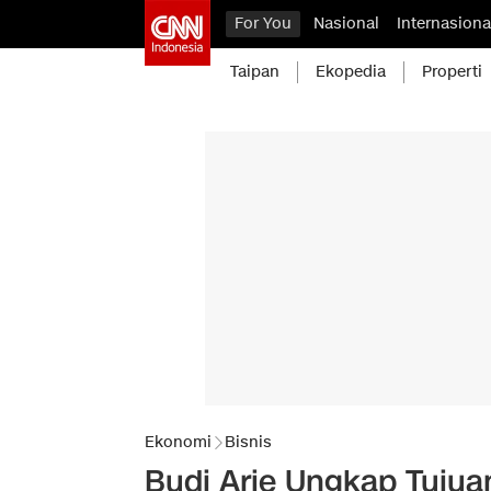
For You
Nasional
Internasiona
Taipan
Ekopedia
Properti
Ekonomi
Bisnis
Budi Arie Ungkap Tujua