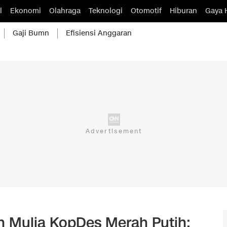
l
Ekonomi
Olahraga
Teknologi
Otomotif
Hiburan
Gaya 
Gaji Bumn
Efisiensi Anggaran
n Mulia KopDes Merah Putih: