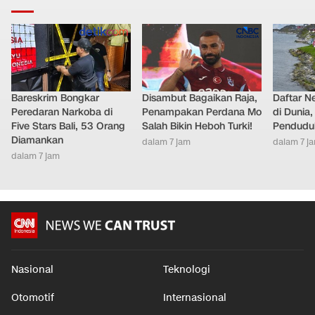
Bareskrim Bongkar
Disambut Bagaikan Raja,
Daftar N
Peredaran Narkoba di
Penampakan Perdana Mo
di Dunia
Five Stars Bali, 53 Orang
Salah Bikin Heboh Turki!
Pendudu
Diamankan
dalam 7 jam
dalam 7 j
dalam 7 jam
Nasional
Teknologi
Otomotif
Internasional