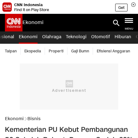
CNN Indonesia
Get
Find it on Play Store
Ekonomi
MENU
asional
Ekonomi
Olahraga
Teknologi
Otomotif
Hiburan
Taipan
Ekopedia
Properti
Gaji Bumn
Efisiensi Anggaran
Ekonomi
Bisnis
Kementerian PU Kebut Pembangunan