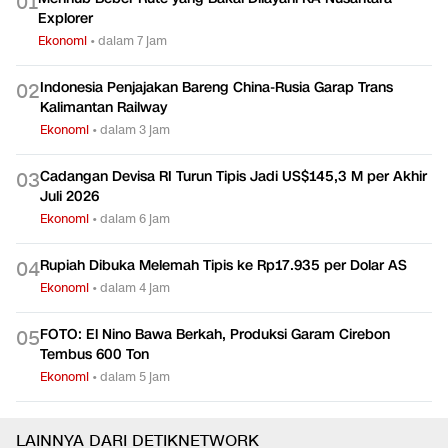
0
1
Explorer
Ekonomi
•
dalam 7 jam
Indonesia Penjajakan Bareng China-Rusia Garap Trans
0
2
Kalimantan Railway
Ekonomi
•
dalam 3 jam
Cadangan Devisa RI Turun Tipis Jadi US$145,3 M per Akhir
0
3
Juli 2026
Ekonomi
•
dalam 6 jam
Rupiah Dibuka Melemah Tipis ke Rp17.935 per Dolar AS
0
4
Ekonomi
•
dalam 4 jam
FOTO: El Nino Bawa Berkah, Produksi Garam Cirebon
0
5
Tembus 600 Ton
Ekonomi
•
dalam 5 jam
LAINNYA DARI DETIKNETWORK