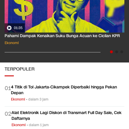
01:35
Pahami Dampak Kenaikan Suku Bunga Acuan ke Cicilan KPR
Ekonomi
TERPOPULER
4 Titik di Tol Jakarta-Cikampek Diperbaiki hingga Pekan
0
1
Depan
Ekonomi
•
dalam 3 jam
Alat Elektronik Lagi Diskon di Transmart Full Day Sale, Cek
0
2
Daftarnya
Ekonomi
•
dalam 1 jam