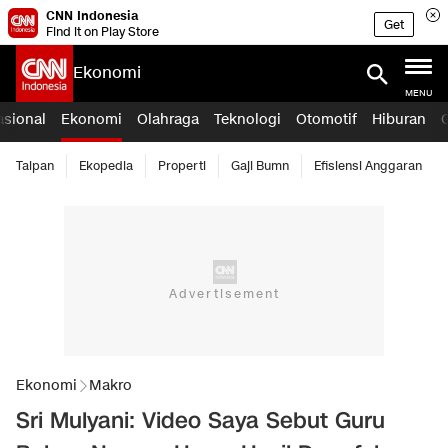
CNN Indonesia
Get
Find it on Play Store
Ekonomi
MENU
asional
Ekonomi
Olahraga
Teknologi
Otomotif
Hiburan
Taipan
Ekopedia
Properti
Gaji Bumn
Efisiensi Anggaran
Ekonomi
Makro
Sri Mulyani: Video Saya Sebut Guru