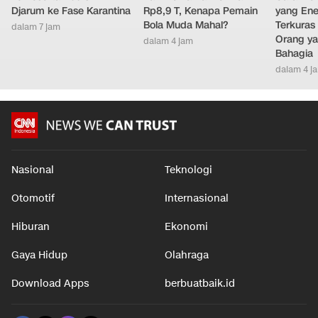
Djarum ke Fase Karantina
Rp8,9 T, Kenapa Pemain
yang Ene
Bola Muda Mahal?
Terkuras
dalam 7 jam
Orang ya
dalam 4 jam
Bahagia
dalam 4 j
Nasional
Teknologi
Otomotif
Internasional
Hiburan
Ekonomi
Gaya Hidup
Olahraga
Download Apps
berbuatbaik.id