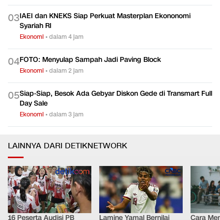
IAEI dan KNEKS Siap Perkuat Masterplan Ekononomi
0
3
Syariah RI
Ekonomi
•
dalam 4 jam
FOTO: Menyulap Sampah Jadi Paving Block
0
4
Ekonomi
•
dalam 2 jam
Siap-Siap, Besok Ada Gebyar Diskon Gede di Transmart Full
0
5
Day Sale
Ekonomi
•
dalam 3 jam
LAINNYA DARI DETIKNETWORK
16 Peserta Audisi PB
Lamine Yamal Bernilai
Cara Men