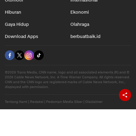
Otomotif
Internasional
Hiburan
Ekonomi
Gaya Hidup
Olahraga
Download Apps
berbuatbaik.id
©2026 Trans Media, CNN name, logo and all associated elements (R) and ©
2026 Cable News Network, Inc. A Time Warner Company. All rights reserved.
CNN and the CNN logo are registered marks of Cable News Network, Inc.,
displayed with permission.
Tentang Kami
|
Redaksi
|
Pedoman Media Siber
|
Disclaimer