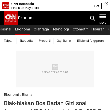
CNN Indonesia
Get
Find it on Play Store
Ekonomi
MENU
asional
Ekonomi
Olahraga
Teknologi
Otomotif
Hiburan
Taipan
Ekopedia
Properti
Gaji Bumn
Efisiensi Anggaran
Ekonomi
Bisnis
Blak-blakan Bos Badan Gizi soal