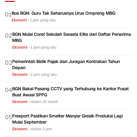
Bos BGN: Guru Tak Seharusnya Urus Ompreng MBG
0
1
Ekonomi
•
1 jam yang lalu
BGN Mulai Coret Sekolah Swasta Elite dari Daftar Penerima
0
2
MBG
Ekonomi
•
1 jam yang lalu
Pemerintah Bidik Pajak dari Juragan Kontrakan Tahun
0
3
Depan
Ekonomi
•
2 jam yang lalu
BGN Bakal Pasang CCTV yang Terhubung ke Kantor Pusat
0
4
Buat Awasi SPPG
Ekonomi
•
dalam 25 menit
Freeport Pastikan Smelter Manyar Gresik Produksi Lagi
0
5
Mulai September
Ekonomi
•
dalam 2 jam