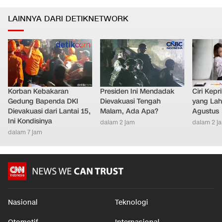
LAINNYA DARI DETIKNETWORK
Korban Kebakaran
Presiden Ini Mendadak
Ciri Kep
Gedung Bapenda DKI
Dievakuasi Tengah
yang Lahi
Dievakuasi dari Lantai 15,
Malam, Ada Apa?
Agustus
Ini Kondisinya
dalam 2 jam
dalam 2 j
dalam 7 jam
Nasional
Teknologi