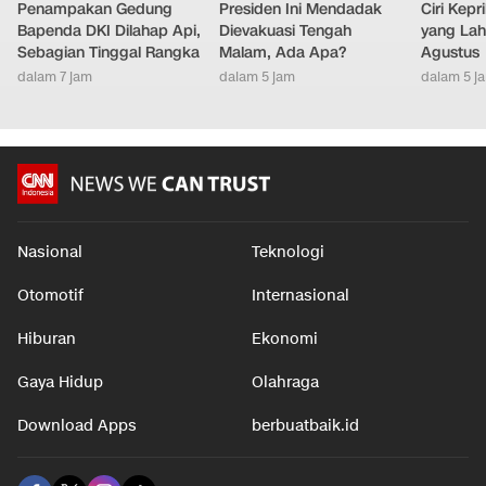
Penampakan Gedung
Presiden Ini Mendadak
Ciri Kep
Bapenda DKI Dilahap Api,
Dievakuasi Tengah
yang Lahi
Sebagian Tinggal Rangka
Malam, Ada Apa?
Agustus
dalam 7 jam
dalam 5 jam
dalam 5 j
Nasional
Teknologi
Otomotif
Internasional
Hiburan
Ekonomi
Gaya Hidup
Olahraga
Download Apps
berbuatbaik.id