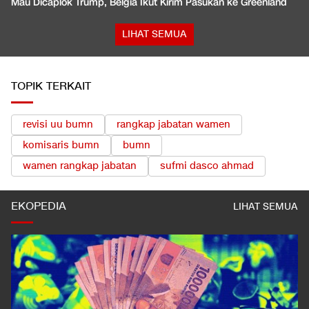
Mau Dicaplok Trump, Belgia Ikut Kirim Pasukan ke Greenland
LIHAT SEMUA
TOPIK TERKAIT
revisi uu bumn
rangkap jabatan wamen
komisaris bumn
bumn
wamen rangkap jabatan
sufmi dasco ahmad
EKOPEDIA
LIHAT SEMUA