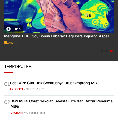
01:45
Mengenal BHR Ojol, Bonus Lebaran Bagi Para Pejuang Aspal
Ekonomi
TERPOPULER
Bos BGN: Guru Tak Seharusnya Urus Ompreng MBG
0
1
Ekonomi
•
dalam 2 jam
BGN Mulai Coret Sekolah Swasta Elite dari Daftar Penerima
0
2
MBG
Ekonomi
•
dalam 2 jam