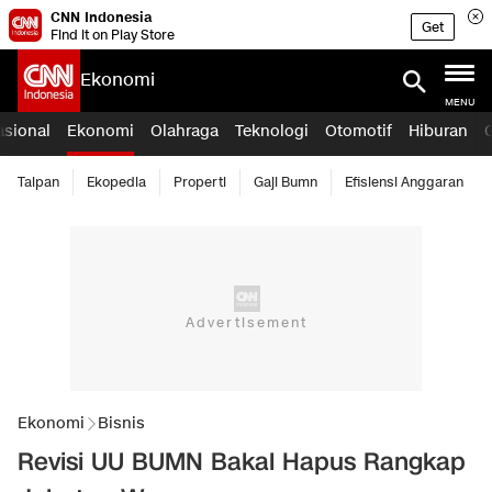
CNN Indonesia
Get
Find it on Play Store
Ekonomi
MENU
asional
Ekonomi
Olahraga
Teknologi
Otomotif
Hiburan
Taipan
Ekopedia
Properti
Gaji Bumn
Efisiensi Anggaran
Ekonomi
Bisnis
Revisi UU BUMN Bakal Hapus Rangkap