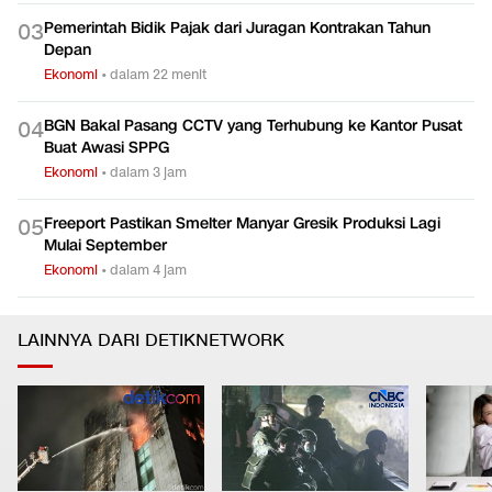
Pemerintah Bidik Pajak dari Juragan Kontrakan Tahun
0
3
Depan
Ekonomi
•
dalam 22 menit
BGN Bakal Pasang CCTV yang Terhubung ke Kantor Pusat
0
4
Buat Awasi SPPG
Ekonomi
•
dalam 3 jam
Freeport Pastikan Smelter Manyar Gresik Produksi Lagi
0
5
Mulai September
Ekonomi
•
dalam 4 jam
LAINNYA DARI DETIKNETWORK