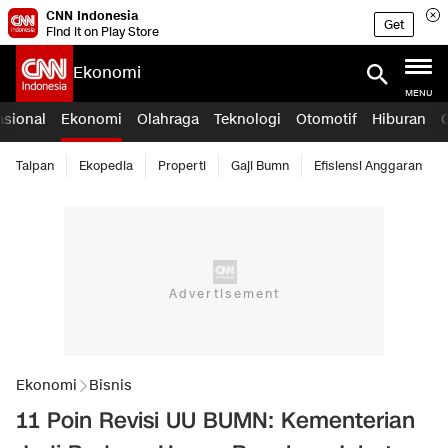
CNN Indonesia
Get
Find it on Play Store
Ekonomi
MENU
asional
Ekonomi
Olahraga
Teknologi
Otomotif
Hiburan
Taipan
Ekopedia
Properti
Gaji Bumn
Efisiensi Anggaran
Ekonomi
Bisnis
11 Poin Revisi UU BUMN: Kementerian