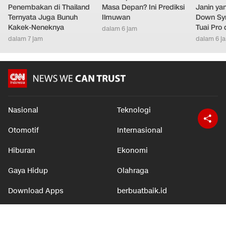
Penembakan di Thailand
Masa Depan? Ini Prediksi
Janin ya
Ternyata Juga Bunuh
Ilmuwan
Down Syn
Kakek-Neneknya
Tuai Pro
dalam 6 jam
dalam 7 jam
dalam 6 j
Nasional
Teknologi
Otomotif
Internasional
Hiburan
Ekonomi
Gaya Hidup
Olahraga
Download Apps
berbuatbaik.id