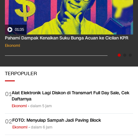
01:58
lan KPR
Besaran Pajak Pencairan JHT yang Diminta Buruh Dihap
Ekonomi
TERPOPULER
Alat Elektronik Lagi Diskon di Transmart Full Day Sale, Cek
0
1
Daftarnya
Ekonomi
•
dalam 5 jam
FOTO: Menyulap Sampah Jadi Paving Block
0
2
Ekonomi
•
dalam 6 jam