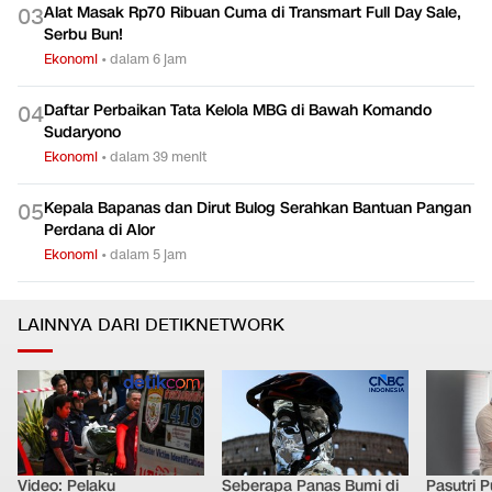
Alat Masak Rp70 Ribuan Cuma di Transmart Full Day Sale,
0
3
Serbu Bun!
Ekonomi
•
dalam 6 jam
Daftar Perbaikan Tata Kelola MBG di Bawah Komando
0
4
Sudaryono
Ekonomi
•
dalam 39 menit
Kepala Bapanas dan Dirut Bulog Serahkan Bantuan Pangan
0
5
Perdana di Alor
Ekonomi
•
dalam 5 jam
LAINNYA DARI DETIKNETWORK
Video: Pelaku
Seberapa Panas Bumi di
Pasutri 