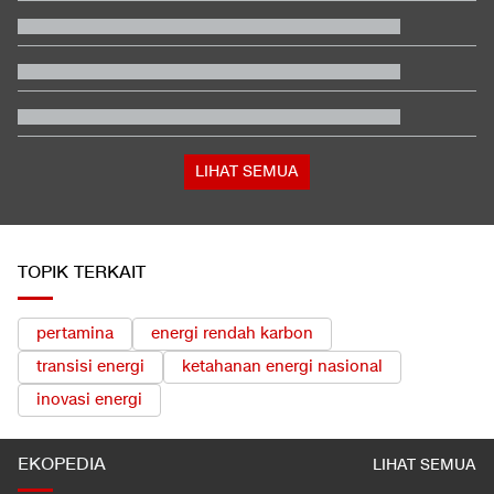
Pemakaman Ayah Messi Berlangsung Tertutup, Hanya Dihadiri
Keluarga
Klasemen Moto3 usai Veda Ega Finis ke-9 dan Danish Crash di
GP Inggris
Penampakan Ruang Penyimpanan Ratusan Senjata di Yayasan
Sekolah
Terbanyak dalam Sejarah, 3.323 Warga India Diusir dari
Kanada
LIHAT SEMUA
TOPIK TERKAIT
pertamina
energi rendah karbon
transisi energi
ketahanan energi nasional
inovasi energi