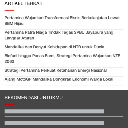
ARTIKEL TERKAIT
Pertamina Wujudkan Transformasi Bisnis Berkelanjutan Lewat
BBM Hijau
Pertamina Patra Niaga Tindak Tegas SPBU Jayapura yang
Langgar Aturan
Mandalika dan Denyut Kehidupan di NTB untuk Dunia
Biofuel hingga Panas Bumi, Strategi Pertamina Wujudkan NZE
2060
Strategi Pertamina Perkuat Ketahanan Energi Nasional
Ajang MotoGP Mandalika Dongkrak Ekonomi Warga Lokal
REKOMENDASI UNTUKMU
Hashim Djojohadikusumo Kukuhkan 20 Ormas Baru Kawal
Program Pemerintah
Alasan Timnas Indonesia Gonta Ganti Kiper di Piala AFF 2026