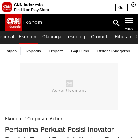
CNN Indonesia
Get
Find it on Play Store
Ekonomi
MENU
asional
Ekonomi
Olahraga
Teknologi
Otomotif
Hiburan
Taipan
Ekopedia
Properti
Gaji Bumn
Efisiensi Anggaran
Ekonomi
Corporate Action
Pertamina Perkuat Posisi Inovator