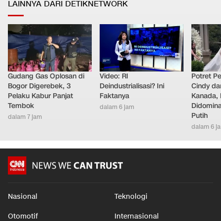
Ekonomi
•
dalam 3 jam
LAINNYA DARI DETIKNETWORK
Gudang Gas Oplosan di
Video: RI
Potret Pe
Bogor Digerebek, 3
Deindustrialisasi? Ini
Cindy da
Pelaku Kabur Panjat
Faktanya
Kanada, 
Tembok
Didomina
dalam 6 jam
Putih
dalam 7 jam
dalam 6 j