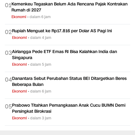
TERPOPULER
Kemenkeu Tegaskan Belum Ada Rencana Pajak Kontrakan
0
1
Rumah di 2027
Ekonomi
•
dalam 6 jam
Rupiah Menguat ke Rp17.816 per Dolar AS Pagi Ini
0
2
Ekonomi
•
dalam 4 jam
Airlangga Pede ETF Emas RI Bisa Kalahkan India dan
0
3
Singapura
Ekonomi
•
dalam 5 jam
Danantara Sebut Perubahan Status BEI Ditargetkan Beres
0
4
Beberapa Bulan
Ekonomi
•
dalam 6 jam
Prabowo Titahkan Pemangkasan Anak Cucu BUMN Demi
0
5
Persingkat Birokrasi