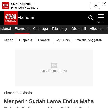
CNN Indonesia
Get
Find it on Play Store
Ekonomi
MENU
asional
Ekonomi
Olahraga
Teknologi
Otomotif
Hiburan
Taipan
Ekopedia
Properti
Gaji Bumn
Efisiensi Anggaran
Ekonomi
Bisnis
Menperin Sudah Lama Endus Mafia