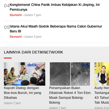
Konglomerat China Panik Imbas Kebijakan Xi Jinping, Ini
0
4
Pemicunya
Ekonomi
•
dalam 7 jam
Istana Akui Masih Godok Beberapa Nama Calon Gubernur
0
5
Baru BI
Ekonomi
•
dalam 4 jam
LAINNYA DARI DETIKNETWORK
Kapolri Dialog dengan
Penampakan Bulan
Audy It
Bos-bos Buruh, Ini yang
Ditabrak Roket 4 Ton Elon
Tantanga
Dibahas
Musk Sampai Bolong-
43 Tahu
Bolong
Tak Mud
dalam 7 jam
dalam 7 jam
dalam 6 j