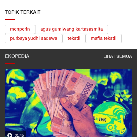
TOPIK TERKAIT
menperin
agus gumiwang kartasasmita
purbaya yudhi sadewa
tekstil
mafia tekstil
EKOPEDIA
LIHAT SEMUA
01:45