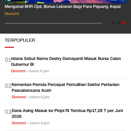
Mengenal BHR Ojol, Bonus Lebaran Bagi Para Pejuang Aspal
Ekonomi
TERPOPULER
Istana Sebut Nama Destry Damayanti Masuk Bursa Calon
0
1
Gubernur BI
Ekonomi
•
dalam 6 jam
Kementan-Pemda Percepat Pemulihan Sektor Pertanian
0
2
Pascabencana Aceh
Ekonomi
•
dalam 6 jam
Dana Asing Masuk ke Pinjol RI Tembus Rp17,28 T per Juni
0
3
2026
Ekonomi
•
dalam 6 jam