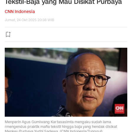
Tekstil-Baja yang Mau Disikat Purbaya
CNN Indonesia
Jumat, 24 Okt 2025 20:38 WIB
Menperin Agus Gumiwang Kartasasimta mengaku sudah lama
rmengendus praktik mafia tekstil hingga baja yang hendak disikat
Menkeu Purbaya Yudhi Sadewa. (CNN Indonesia/Tunggul)