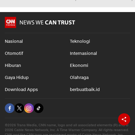
Nasional
Teknologi
Otomotif
Internasional
Hiburan
Ekonomi
Gaya Hidup
Olahraga
Download Apps
berbuatbaik.id
©2026 Trans Media, CNN name, logo and all associated elements (R) and ©
2026 Cable News Network, Inc. A Time Warner Company. All rights reserved.
CNN and the CNN logo are registered marks of Cable News Network, Inc.,