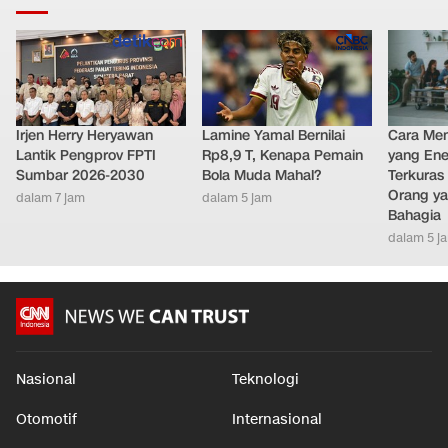
Irjen Herry Heryawan
Lamine Yamal Bernilai
Cara Men
Lantik Pengprov FPTI
Rp8,9 T, Kenapa Pemain
yang Ene
Sumbar 2026-2030
Bola Muda Mahal?
Terkuras
Orang ya
dalam 7 jam
dalam 5 jam
Bahagia
dalam 5 j
Nasional
Teknologi
Otomotif
Internasional