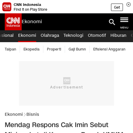
CNN Indonesia
Get
Find it on Play Store
Ekonomi
MENU
asional
Ekonomi
Olahraga
Teknologi
Otomotif
Hiburan
Taipan
Ekopedia
Properti
Gaji Bumn
Efisiensi Anggaran
Ekonomi
Bisnis
Mendag Respons Cak Imin Sebut