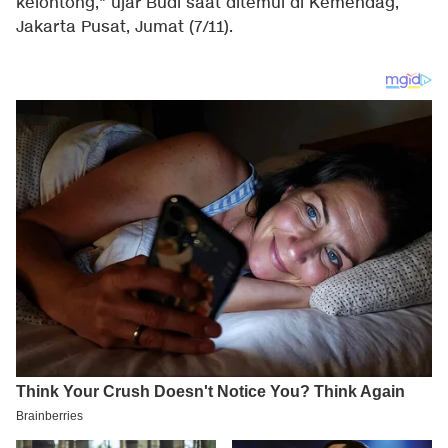
kelontong," ujar Budi saat ditemui di Kemendag,
Jakarta Pusat, Jumat (7/11).