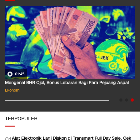
01:35
Pahami Dampak Kenaikan Suku Bunga Acuan ke Cicilan KPR
Ekonomi
TERPOPULER
Alat Elektronik Lagi Diskon di Transmart Full Day Sale, Cek
0
1