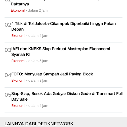
Daftarnya
Ekonomi
•
dalam 2 jam
4 Titik di Tol Jakarta-Cikampek Diperbaiki hingga Pekan
0
2
Depan
Ekonomi
•
dalam 4 jam
IAEI dan KNEKS Siap Perkuat Masterplan Ekononomi
0
3
Syariah RI
Ekonomi
•
dalam 5 jam
FOTO: Menyulap Sampah Jadi Paving Block
0
4
Ekonomi
•
dalam 3 jam
Siap-Siap, Besok Ada Gebyar Diskon Gede di Transmart Full
0
5
Day Sale
Ekonomi
•
dalam 4 jam
LAINNYA DARI DETIKNETWORK