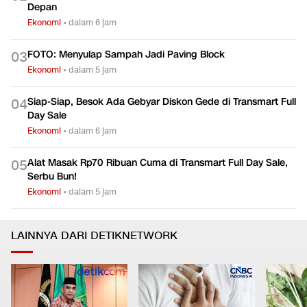
Depan
Ekonomi
•
dalam 6 jam
FOTO: Menyulap Sampah Jadi Paving Block
0
3
Ekonomi
•
dalam 5 jam
Siap-Siap, Besok Ada Gebyar Diskon Gede di Transmart Full
0
4
Day Sale
Ekonomi
•
dalam 6 jam
Alat Masak Rp70 Ribuan Cuma di Transmart Full Day Sale,
0
5
Serbu Bun!
Ekonomi
•
dalam 5 jam
LAINNYA DARI DETIKNETWORK