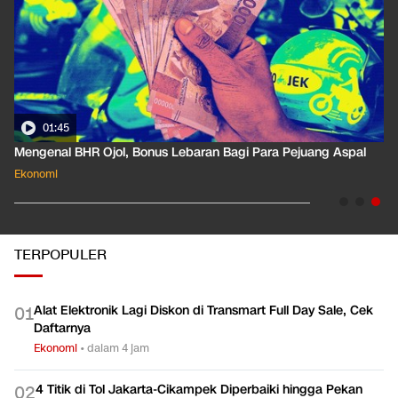
01:35
Pahami Dampak Kenaikan Suku Bunga Acuan ke Cicilan KPR
Ekonomi
TERPOPULER
Alat Elektronik Lagi Diskon di Transmart Full Day Sale, Cek
0
1
Daftarnya
Ekonomi
•
dalam 4 jam
4 Titik di Tol Jakarta-Cikampek Diperbaiki hingga Pekan
0
2