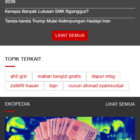
2026
Kenapa Banyak Lulusan SMK Nganggur?
Tanda-tanda Trump Mulai Kelimpungan Hadapi Iran
LIHAT SEMUA
TOPIK TERKAIT
ahli gizi
makan bergizi gratis
dapur mbg
zulkifli hasan
bgn
cucun ahmad syamsurijal
EKOPEDIA
LIHAT SEMUA