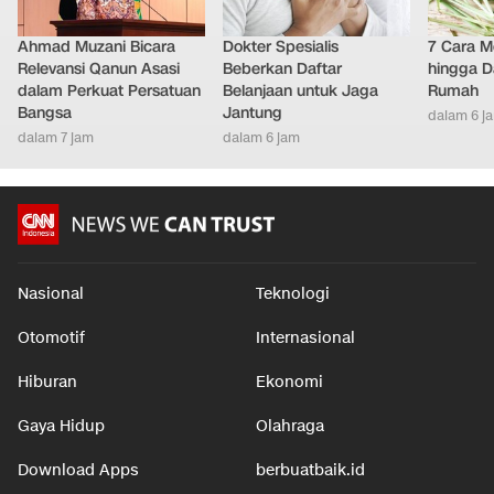
Ahmad Muzani Bicara
Dokter Spesialis
7 Cara M
Relevansi Qanun Asasi
Beberkan Daftar
hingga D
dalam Perkuat Persatuan
Belanjaan untuk Jaga
Rumah
Bangsa
Jantung
dalam 6 j
dalam 7 jam
dalam 6 jam
Nasional
Teknologi
Otomotif
Internasional
Hiburan
Ekonomi
Gaya Hidup
Olahraga
Download Apps
berbuatbaik.id