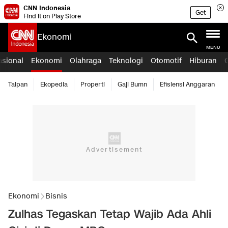
CNN Indonesia
Get
Find it on Play Store
Ekonomi
MENU
asional
Ekonomi
Olahraga
Teknologi
Otomotif
Hiburan
Taipan
Ekopedia
Properti
Gaji Bumn
Efisiensi Anggaran
Ekonomi
Bisnis
Zulhas Tegaskan Tetap Wajib Ada Ahli