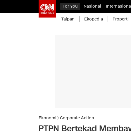
For You
Nasional
Internasiona
Taipan
Ekopedia
Properti
Ekonomi
Corporate Action
PTPN Bertekad Membaw