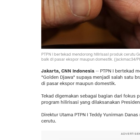
PTPN I bertekad mendorong hilirisasi produk cerutu
baik di pasar ekspor maupun domestik. (jackmac34/Pi
Jakarta, CNN Indonesia
--
PTPN I bertekad m
"Golden Djawa" supaya menjadi salah satu b
di pasar ekspor maupun domestik.
Tekad digemakan sebagai bagian dari fokus 
program hilirisasi yang dilaksanakan Preside
Direktur Utama PTPN I Teddy Yunirman Danas 
cerutu.
ADVERTISE