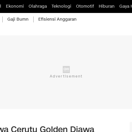
l
Ekonomi
Olahraga
Teknologi
Otomotif
Hiburan
Gaya 
Gaji Bumn
Efisiensi Anggaran
a Cerutu Golden Djawa