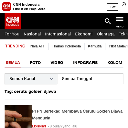
CNN Indonesia
Get
Find it on Play Store
MENU
For You
Nasional
Internasional
Ekonomi
Olahraga
Tekn
TRENDING
Piala AFF
Timnas Indonesia
Karhutla
Pilot Malay
SEMUA
FOTO
VIDEO
INFOGRAFIS
KOLOM
Tag: cerutu golden djawa
PTPN Bertekad Membawa Cerutu Golden Djawa
Mendunia
Ekonomi
• 8 bulan yang lalu