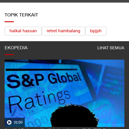
TOPIK TERKAIT
haikal hassan
retret hambalang
bpjph
EKOPEDIA
LIHAT SEMUA
01:50