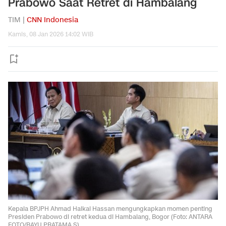
Prabowo Saat Retret di Hambalang
TIM |
CNN Indonesia
Kamis, 08 Jan 2026 14:02 WIB
Kepala BPJPH Ahmad Haikal Hassan mengungkapkan momen penting
Presiden Prabowo di retret kedua di Hambalang, Bogor (Foto: ANTARA
FOTO/BAYU PRATAMA S)