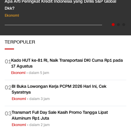
Apa Arti Peringkat Kredit Indonesia yang Dirilis S&P Global
Dkk?
Ekonomi
TERPOPULER
Kado HUT ke-81 RI, Naik Transportasi DKI Cuma Rp1 pada
0
1
17 Agustus
Ekonomi
•
dalam 5 jam
BI Buka Lowongan Kerja PCPM 2026 Hari Ini, Cek
0
2
Syaratnya
Ekonomi
•
dalam 3 jam
Transmart Full Day Sale Kasih Promo Tangga Lipat
0
3
Aluminum Rp1 Juta
Ekonomi
•
dalam 2 jam