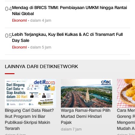
Mendag di BRICS TMM: Pembiayaan UMKM hingga Rantai
0
4
Nilai Global
Ekonomi
•
dalam 4 jam
Lebih Terjangkau, Kuy Beli Kulkas & AC di Transmart Full
0
5
Day Sale
Ekonomi
•
dalam 5 jam
LAINNYA DARI DETIKNETWORK
Bingung Cari Data Riset?
Warga Ramai-Ramai Pilih
Cara Me
Ikut Program Ini Biar
Murtad Demi Hindari
Goreng 
Publikasi-Skripsi Makin
Pajak
Mengemb
Terarah
Mudah An
dalam 7 jam