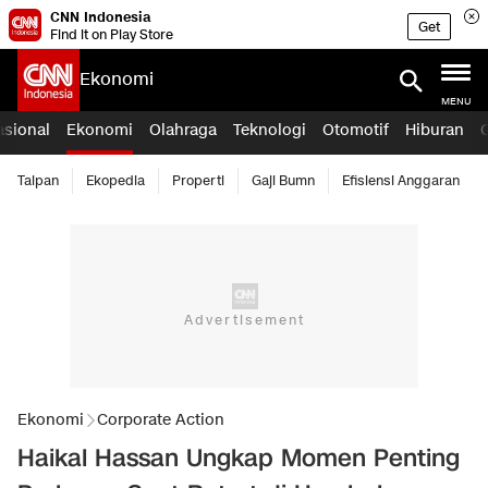
CNN Indonesia
Get
Find it on Play Store
Ekonomi
MENU
asional
Ekonomi
Olahraga
Teknologi
Otomotif
Hiburan
Taipan
Ekopedia
Properti
Gaji Bumn
Efisiensi Anggaran
Ekonomi
Corporate Action
Haikal Hassan Ungkap Momen Penting