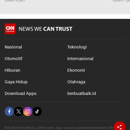
dalam 6 jam
dalam 7 j
Nasional
Teknologi
Otomotif
Internasional
Hiburan
Ekonomi
Gaya Hidup
Olahraga
Download Apps
berbuatbaik.id
©2026 Trans Media, CNN name, logo and all associated elements (R) and ©